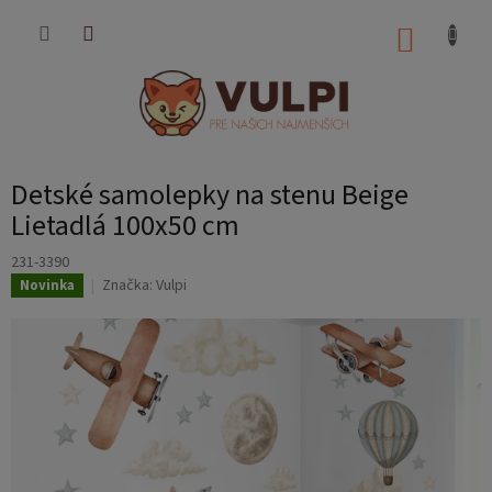
Prejsť
na
NÁKUP
obsah
KOŠÍK
Detské samolepky na stenu Beige
Lietadlá 100x50 cm
231-3390
Značka:
Vulpi
Novinka