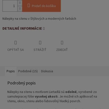
Pridať do košíka
Nálepky na stenu v štýlových a moderných farbách
DETAILNÉ INFORMÁCIE
OPÝTAŤ SA
STRÁŽIŤ
ZDIEĽAŤ
Popis
Podobné (15)
Diskusia
Podrobný popis
Nálepky na stenu s motívom Lietadlá sú
odolné
, vyrobené zo
samolepiacej fólie
vysokej akost
i. Je možné ich aplikovať na
stenu, okno, stenu alebo ľubovoľný hladký povrch.