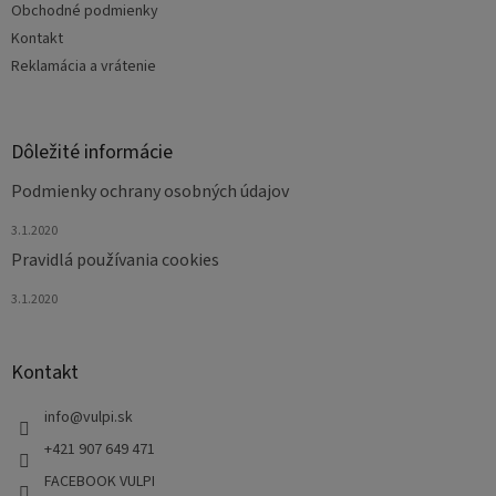
e
Obchodné podmienky
Kontakt
Reklamácia a vrátenie
Dôležité informácie
Podmienky ochrany osobných údajov
3.1.2020
Pravidlá používania cookies
3.1.2020
Kontakt
info
@
vulpi.sk
+421 907 649 471
FACEBOOK VULPI