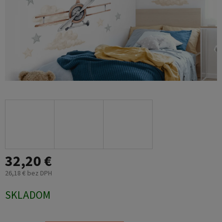
32,20 €
26,18 € bez DPH
Jednotková
SKLADOM
cena: