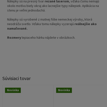
Nálepky sú na presný tvar
rezané laserom
, vďaka čomu nemajú
okolo motívu biely okraj ako lacnejšie typy nálepiek. Aplikácia na
stenu je veľmi jednoduchá.
Nálepky sú vyrobené z matnej fólie nemeckej výroby, ktorá
neodráža svetlo. Vďaka tomu nálepky vyzerajú
reálnejšie ako
namaľované.
Rozmery
lepiaceho hárku nájdete v obrázkoch.
Súvisiaci tovar
Novinka
Novinka