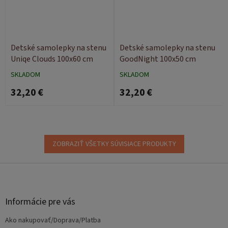
Detské samolepky na stenu
Detské samolepky na stenu
Uniqe Clouds 100x60 cm
GoodNight 100x50 cm
SKLADOM
SKLADOM
32,20 €
32,20 €
ZOBRAZIŤ VŠETKY SÚVISIACE PRODUKTY
Z
á
p
ä
Informácie pre vás
t
Ako nakupovať/Doprava/Platba
i