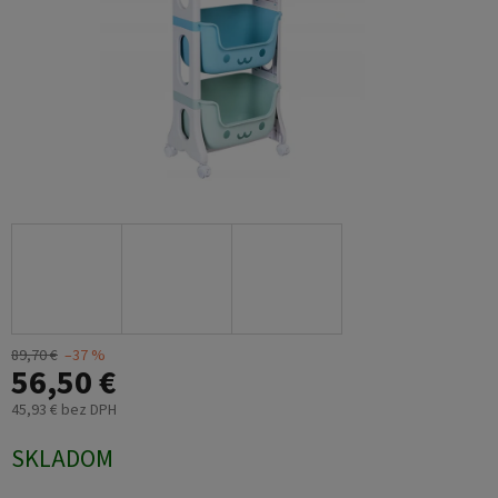
89,70 €
–37 %
56,50 €
45,93 € bez DPH
Jednotková
SKLADOM
cena: