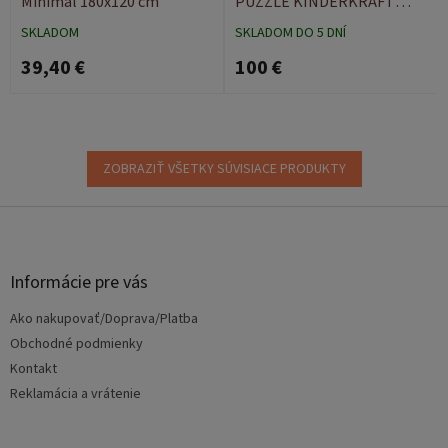
Minimal 180x120 cm
PUZZLE KINDERKRAFT
LUNO yellow
SKLADOM
SKLADOM DO 5 DNÍ
39,40 €
100 €
ZOBRAZIŤ VŠETKY SÚVISIACE PRODUKTY
Z
á
p
ä
Informácie pre vás
t
Ako nakupovať/Doprava/Platba
i
e
Obchodné podmienky
Kontakt
Reklamácia a vrátenie