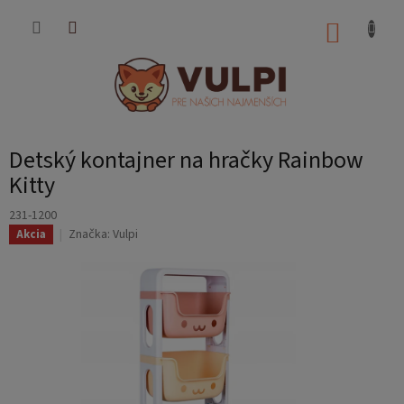
Prejsť
na
NÁKUP
obsah
KOŠÍK
Detský kontajner na hračky Rainbow
Kitty
231-1200
Značka:
Vulpi
Akcia