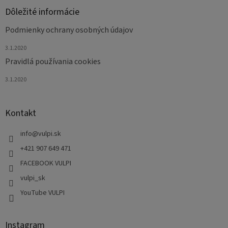
Dôležité informácie
Podmienky ochrany osobných údajov
3.1.2020
Pravidlá používania cookies
3.1.2020
Kontakt
info
@
vulpi.sk
+421 907 649 471
FACEBOOK VULPI
vulpi_sk
YouTube VULPI
Instagram