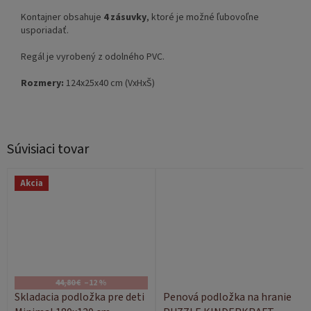
Kontajner obsahuje
4 zásuvky
, ktoré je možné ľubovoľne
usporiadať.
Regál je vyrobený z odolného PVC.
Rozmery:
124x25x40 cm (VxHxŠ)
Súvisiaci tovar
Akcia
44,80 €
–12 %
Skladacia podložka pre deti
Penová podložka na hranie