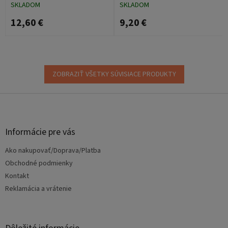
PREMIUM 40x60 15 ks
60x60 10ks
SKLADOM
SKLADOM
12,60 €
9,20 €
ZOBRAZIŤ VŠETKY SÚVISIACE PRODUKTY
Z
á
p
ä
Informácie pre vás
t
Ako nakupovať/Doprava/Platba
i
e
Obchodné podmienky
Kontakt
Reklamácia a vrátenie