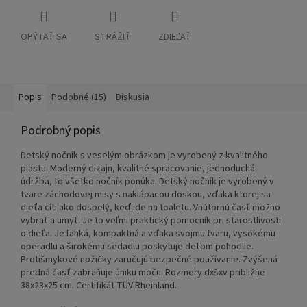
OPÝTAŤ SA
STRÁŽIŤ
ZDIEĽAŤ
Popis
Podobné (15)
Diskusia
Podrobný popis
Detský nočník s veselým obrázkom je vyrobený z kvalitného
plastu. Moderný dizajn, kvalitné spracovanie, jednoduchá
údržba, to všetko nočník ponúka. Detský nočník je vyrobený v
tvare záchodovej misy s naklápacou doskou, vďaka ktorej sa
dieťa cíti ako dospelý, keď ide na toaletu. Vnútornú časť možno
vybrať a umyť. Je to veľmi praktický pomocník pri starostlivosti
o dieťa. Je ľahká, kompaktná a vďaka svojmu tvaru, vysokému
operadlu a širokému sedadlu poskytuje deťom pohodlie.
Protišmykové nožičky zaručujú bezpečné používanie. Zvýšená
predná časť zabraňuje úniku moču. Rozmery dxšxv približne
38x23x25 cm. Certifikát TÜV Rheinland.