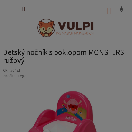
Prejsť
na
NÁKUP
obsah
KOŠÍK
Detský nočník s poklopom MONSTERS
ružový
CRT50421
Značka:
Tega