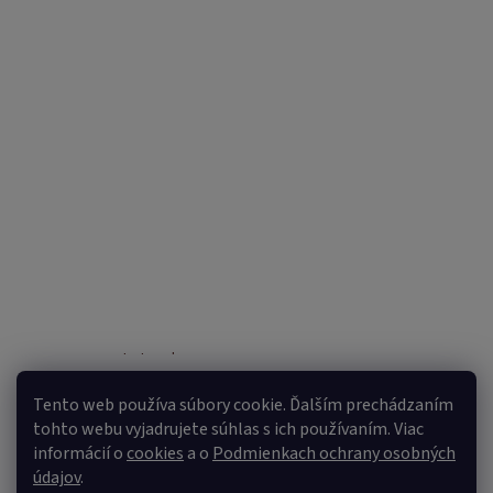
Sledovať na Instagrame
Tento web používa súbory cookie. Ďalším prechádzaním
tohto webu vyjadrujete súhlas s ich používaním. Viac
informácií o
cookies
a o
Podmienkach ochrany osobných
údajov
.