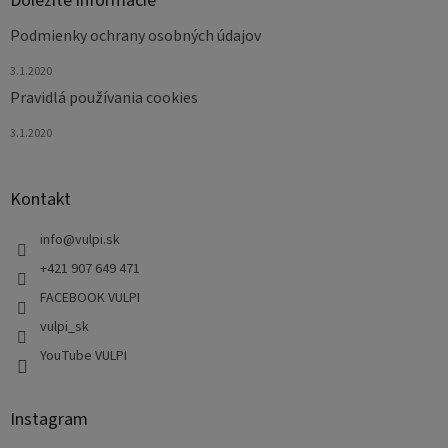
Dôležité informácie
Podmienky ochrany osobných údajov
3.1.2020
Pravidlá používania cookies
3.1.2020
Kontakt
info
@
vulpi.sk
+421 907 649 471
FACEBOOK VULPI
vulpi_sk
YouTube VULPI
Instagram