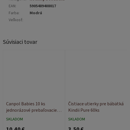
EAN
:
5905489408017
Farba
:
Modrá
Veľkosť
:
Súvisiaci tovar
Canpol Babies 10 ks
Čistiace utierky pre bábätká
jednorázové prebaľovacie
Kindii Pure 60ks
podložky 90x60
SKLADOM
SKLADOM
10,40 €
3,50 €