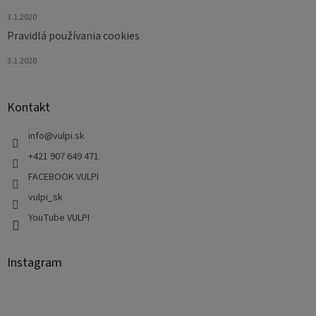
3.1.2020
Pravidlá používania cookies
3.1.2020
Kontakt
info
@
vulpi.sk
+421 907 649 471
FACEBOOK VULPI
vulpi_sk
YouTube VULPI
Instagram