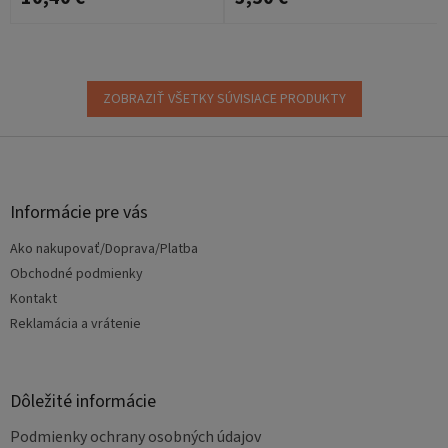
ZOBRAZIŤ VŠETKY SÚVISIACE PRODUKTY
Z
á
p
ä
Informácie pre vás
t
Ako nakupovať/Doprava/Platba
i
e
Obchodné podmienky
Kontakt
Reklamácia a vrátenie
Dôležité informácie
Podmienky ochrany osobných údajov