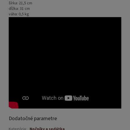
šírka: 21,5 cm
dĺžka: 31 cm
váha: 0,5 kg
Dodatočné parametre
Kategória
:
Nočníky a sedátka