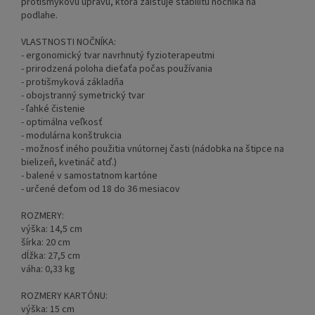
protišmykovú úpravu, ktorá zaisťuje stabilitu nočníka na
podlahe.
VLASTNOSTI NOČNÍKA:
- ergonomický tvar navrhnutý fyzioterapeutmi
- prirodzená poloha dieťaťa počas používania
- protišmyková základňa
- obojstranný symetrický tvar
- ľahké čistenie
- optimálna veľkosť
- modulárna konštrukcia
- možnosť iného použitia vnútornej časti (nádobka na štipce na
bielizeň, kvetináč atď.)
- balené v samostatnom kartóne
- určené deťom od 18 do 36 mesiacov
ROZMERY:
výška: 14,5 cm
šírka: 20 cm
dĺžka: 27,5 cm
váha: 0,33 kg
ROZMERY KARTÓNU:
výška: 15 cm