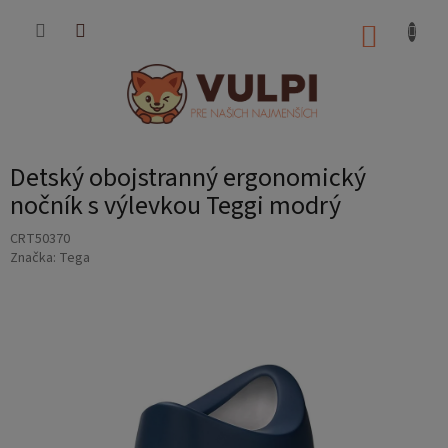
Prejsť
na
NÁKUP
obsah
KOŠÍK
Detský obojstranný ergonomický
nočník s výlevkou Teggi modrý
CRT50370
Značka:
Tega