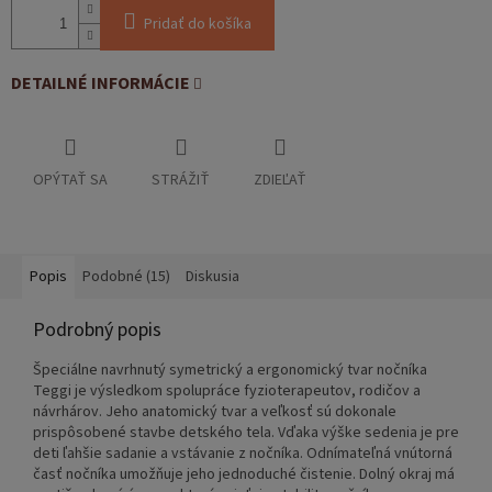
Pridať do košíka
DETAILNÉ INFORMÁCIE
OPÝTAŤ SA
STRÁŽIŤ
ZDIEĽAŤ
Popis
Podobné (15)
Diskusia
Podrobný popis
Špeciálne navrhnutý symetrický a ergonomický tvar nočníka
Teggi je výsledkom spolupráce fyzioterapeutov, rodičov a
návrhárov. Jeho anatomický tvar a veľkosť sú dokonale
prispôsobené stavbe detského tela. Vďaka výške sedenia je pre
deti ľahšie sadanie a vstávanie z nočníka. Odnímateľná vnútorná
časť nočníka umožňuje jeho jednoduché čistenie. Dolný okraj má