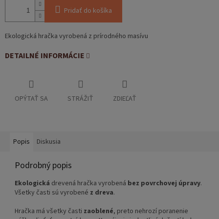
Pridať do košíka
Ekologická hračka vyrobená z prírodného masívu
DETAILNÉ INFORMÁCIE
OPÝTAŤ SA
STRÁŽIŤ
ZDIEĽAŤ
Popis
Diskusia
Podrobný popis
Ekologická
drevená hračka vyrobená
bez povrchovej úpravy
.
Všetky časti sú vyrobené
z dreva
.
Hračka má všetky časti
zaoblené
, preto nehrozí poranenie