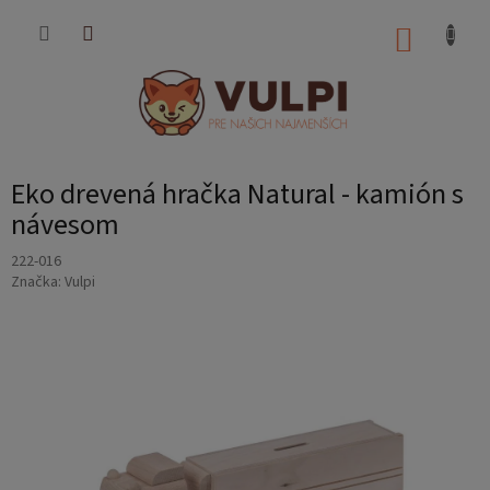
Prejsť
na
NÁKUP
obsah
KOŠÍK
Eko drevená hračka Natural - kamión s
návesom
222-016
Značka:
Vulpi