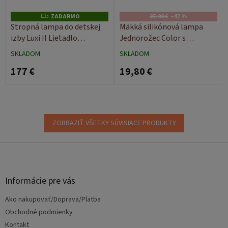
ZADARMO
37,90 €
–47 %
Z
A
Stropná lampa do detskej
Mäkká silikónová lampa
D
izby Luxi II Lietadlo
Jednorožec Color s
A
R
drevená/šedá
diaľkovým ovládaním
M
SKLADOM
SKLADOM
O
177 €
19,80 €
ZOBRAZIŤ VŠETKY SÚVISIACE PRODUKTY
Z
á
p
ä
Informácie pre vás
t
Ako nakupovať/Doprava/Platba
i
e
Obchodné podmienky
Kontakt