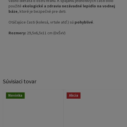
vášho dieťaťa o ostrú hranu. K spájaniu jednotlivých častí bolo
použité
ekologické a zdraviu nezávadné lepidlo na vodnej
báze
, ktoré je bezpečné pre deti.
Otáčajúce časti (kolesá, vrtule atď.) sú
pohyblivé
.
Rozmery:
29,5x6,5x11 cm (DxŠxV)
Súvisiaci tovar
Novinka
Akcia