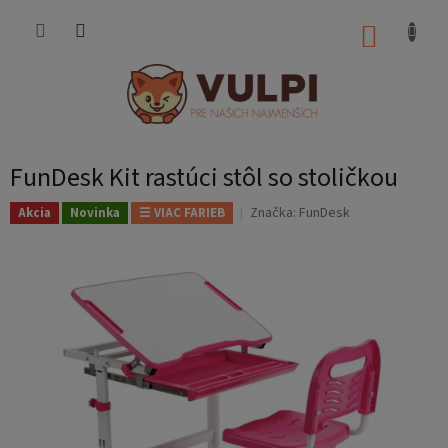
Prejsť
na
NÁKUP
obsah
KOŠÍK
FunDesk Kit rastúci stôl so stoličkou
Značka:
FunDesk
Akcia
Novinka
☰ VIAC FARIEB