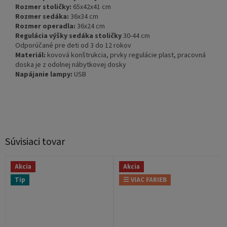
Rozmer stoličky:
65x42x41 cm
Rozmer sedáka:
36x34 cm
Rozmer operadla:
36x24 cm
Regulácia výšky sedáka stoličky
30-44 cm
Odporúčané pre deti od 3 do 12 rokov
Materiál:
kovová konštrukcia, prvky regulácie plast, pracovná
doska je z odolnej nábytkovej dosky
Napájanie lampy:
USB
Súvisiaci tovar
Akcia
Akcia
Tip
☰ VIAC FARIEB