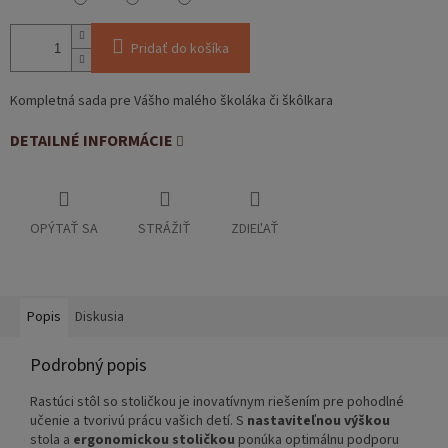
Pridať do košíka
Kompletná sada pre Vášho malého školáka či škôlkara
DETAILNÉ INFORMÁCIE
OPÝTAŤ SA
STRÁŽIŤ
ZDIEĽAŤ
Popis
Diskusia
Podrobný popis
Rastúci stôl so stoličkou je inovatívnym riešením pre pohodlné
učenie a tvorivú prácu vašich detí. S
nastaviteľnou výškou
stola a
ergonomickou stoličkou
ponúka optimálnu podporu