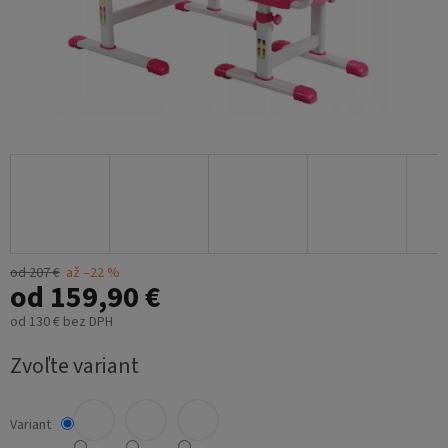
od 207 €
až –22 %
od
159,90 €
od
130 €
bez DPH
Jednotková
Zvoľte variant
cena:
Variant