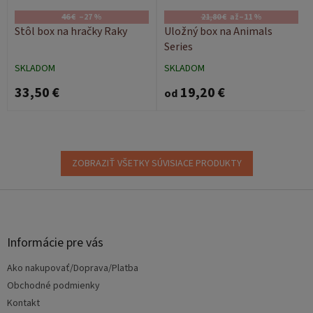
46 €
–27 %
21,80 €
až
–11 %
Stôl box na hračky Raky
Uložný box na Animals
Series
SKLADOM
SKLADOM
33,50 €
19,20 €
od
ZOBRAZIŤ VŠETKY SÚVISIACE PRODUKTY
Z
á
p
ä
Informácie pre vás
t
Ako nakupovať/Doprava/Platba
i
e
Obchodné podmienky
Kontakt