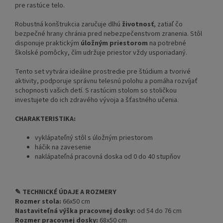
pre rastúce telo.
Robustná konštrukcia zaručuje dlhú
životnosť
, zatiaľ čo
bezpečné hrany chránia pred nebezpečenstvom zranenia. Stôl
disponuje praktickým
úložným priestorom
na potrebné
školské pomôcky, čím udržuje priestor vždy usporiadaný.
Tento set vytvára ideálne prostredie pre štúdium a tvorivé
aktivity, podporuje správnu telesnú polohu a pomáha rozvíjať
schopnosti vašich detí. S rastúcim stolom so stoličkou
investujete do ich zdravého vývoja a šťastného učenia.
CHARAKTERISTIKA:
vyklápateľný stôl s úložným priestorom
háčik na zavesenie
naklápateľná pracovná doska od 0 do 40 stupňov
✎ TECHNICKÉ ÚDAJE A ROZMERY
Rozmer stola:
66x50 cm
Nastaviteľná výška pracovnej dosky:
od 54 do 76 cm
Rozmer pracovnej dosky:
68x50 cm