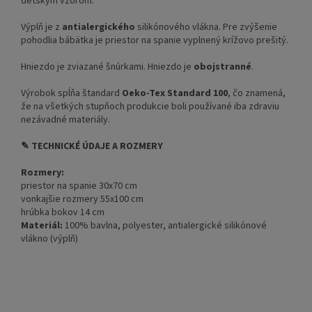
detským vzorom.
Výplň je z
antialergického
silikónového vlákna. Pre zvýšenie
pohodlia bábätka je priestor na spanie vyplnený krížovo prešitý.
Hniezdo je zviazané šnúrkami. Hniezdo je
obojstranné
.
Výrobok spĺňa štandard
Oeko-Tex Standard 100
, čo znamená,
že na všetkých stupňoch produkcie boli používané iba zdraviu
nezávadné materiály.
✎ TECHNICKÉ ÚDAJE A ROZMERY
Rozmery:
priestor na spanie 30x70 cm
vonkajšie rozmery 55x100 cm
hrúbka bokov 14 cm
Materiál:
100% bavlna, polyester, antialergické silikónové
vlákno (výplň)