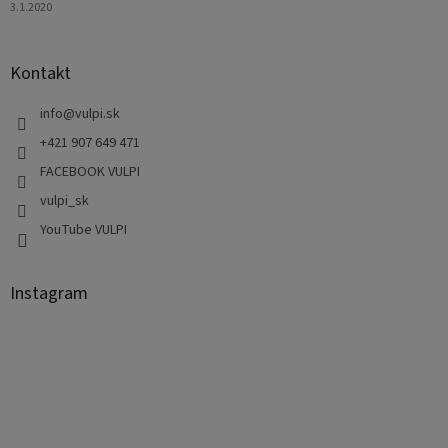
3.1.2020
Kontakt
info
@
vulpi.sk
+421 907 649 471
FACEBOOK VULPI
vulpi_sk
YouTube VULPI
Instagram