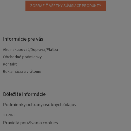
ZOBRAZIŤ VŠETKY SÚVISIACE PRODUKTY
Z
á
p
ä
Informácie pre vás
t
Ako nakupovať/Doprava/Platba
i
e
Obchodné podmienky
Kontakt
Reklamácia a vrátenie
Dôležité informácie
Podmienky ochrany osobných údajov
3.1.2020
Pravidlá používania cookies