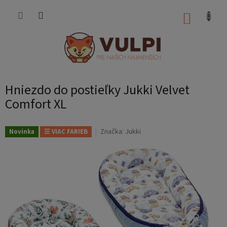
Prejsť
na
NÁKUP
obsah
KOŠÍK
Hniezdo do postieľky Jukki Velvet
Comfort XL
Značka:
Jukki
Novinka
☰ VIAC FARIEB