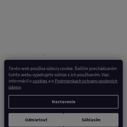
Sledovať na Instagrame
Tento web používa súbory cookie. Ďalším prechádzaním
tohto webu vyjadrujete súhlas s ich používaním. Viac
informácií o
cookies
a o
Podmienkach ochrany osobných
údajov
.
Nastavenie
Vytvoril Shoptet
Copyright 2026
VULPI.SK
. Všetky práva vyhradené.
Upraviť
Odmietnuť
Súhlasím
nastavenie cookies