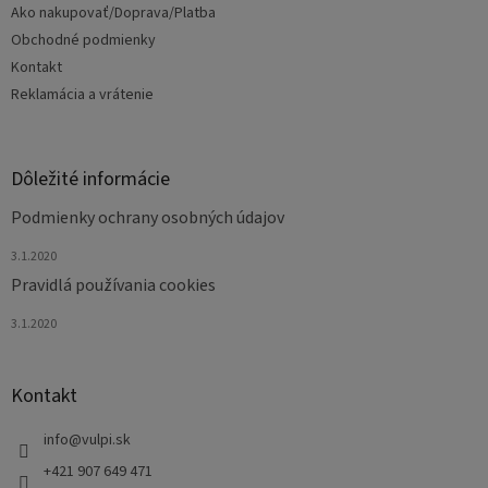
Ako nakupovať/Doprava/Platba
i
e
Obchodné podmienky
Kontakt
Reklamácia a vrátenie
Dôležité informácie
Podmienky ochrany osobných údajov
3.1.2020
Pravidlá používania cookies
3.1.2020
Kontakt
info
@
vulpi.sk
+421 907 649 471