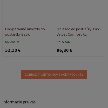
Obojstranné hniezdo do
Hniezdo do postieľky Jukki
postieľky Basic
Velvet Comfort XL
SKLADOM
SKLADOM
52,10 €
96,80 €
ZOBRAZIŤ VŠETKY SÚVISIACE PRODUKTY
Z
á
p
ä
Informácie pre vás
t