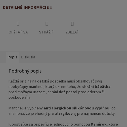
DETAILNÉ INFORMÁCIE
OPÝTAŤ SA
STRÁŽIŤ
ZDIEĽAŤ
Popis
Diskusia
Podrobný popis
Každá originálna detská postieľka musí obsahovať svoj
neobyčajný mantinel, ktorý okrem toho, že
chráni bábätka
pred možným úrazom, chráni tiež posteľ pred oderom či
poškodením.
Mantinel je vyplnený
antialergickou silikónovou výplňou
, čo
znamená, že je vhodný pre
alergikov
aj pre najmenšie detičky.
K postieľke sa pripevňuje jednoducho pomocou
8
šnúrok
, ktoré