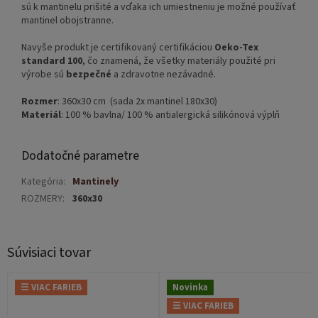
sú k mantinelu prišité a vďaka ich umiestneniu je možné používať
mantinel obojstranne.
Navyše produkt je certifikovaný certifikáciou
Oeko-Tex
standard 100
, čo znamená, že všetky materiály použité pri
výrobe sú
bezpečné
a zdravotne nezávadné.
Rozmer
: 360x30 cm (sada 2x mantinel 180x30)
Materiál
: 100 % bavlna/ 100 % antialergická silikónová výplň
Dodatočné parametre
Kategória
:
Mantinely
ROZMERY
:
360x30
Súvisiaci tovar
☰ VIAC FARIEB
Novinka
☰ VIAC FARIEB