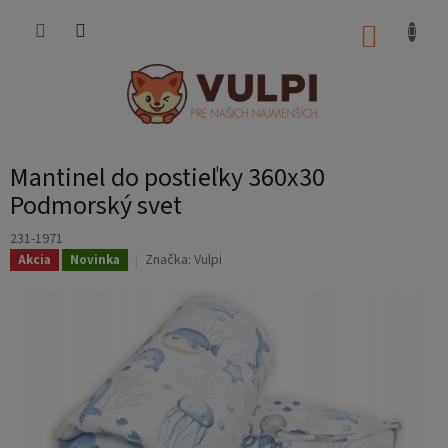
Prejsť
na
NÁKUP
obsah
KOŠÍK
Mantinel do postieľky 360x30
Podmorský svet
231-1971
Značka:
Vulpi
Akcia
Novinka