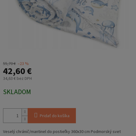
55,70 €
–23 %
42,60 €
34,63 € bez DPH
Jednotková
SKLADOM
cena:
Pridať do košíka
Veselý chránič/mantinel do postieľky 360x30 cm Podmorský svet