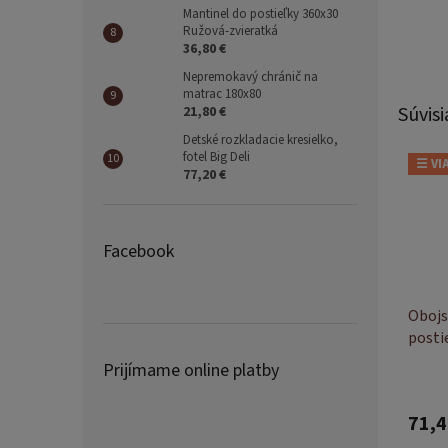
Mantinel do postieľky 360x30
Ružová-zvieratká
36,80 €
Nepremokavý chránič na
matrac 180x80
Súvisi
21,80 €
Detské rozkladacie kresielko,
fotel Big Deli
☰ VI
77,20 €
Facebook
Obojs
posti
Frien
Prijímame online platby
71,4