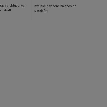
tava v obľúbených
Kvalitné bavlnené hniezdo do
e bábätko
postieľky