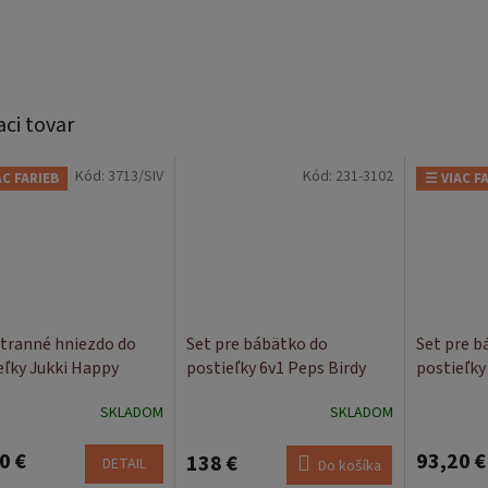
aci tovar
Kód:
3713/SIV
Kód:
231-3102
AC FARIEB
☰ VIAC F
tranné hniezdo do
Set pre bábätko do
Set pre b
eľky Jukki Happy
postieľky 6v1 Peps Birdy
postieľky 
ds
SKLADOM
SKLADOM
0 €
93,20 €
138 €
DETAIL
Do košíka