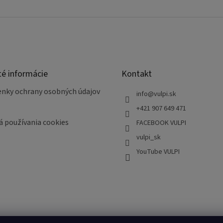
té informácie
Kontakt
nky ochrany osobných údajov
info
@
vulpi.sk
+421 907 649 471
á používania cookies
FACEBOOK VULPI
vulpi_sk
YouTube VULPI