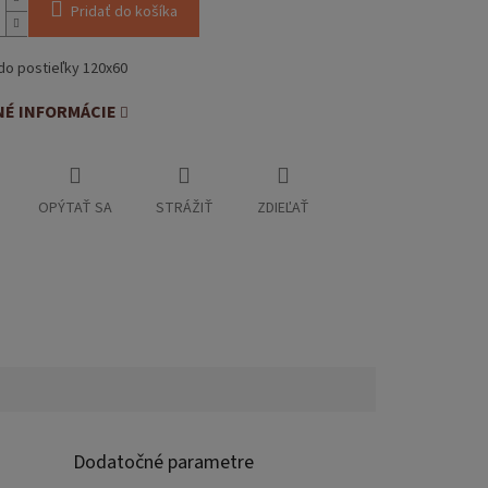
Pridať do košíka
 do postieľky 120x60
NÉ INFORMÁCIE
OPÝTAŤ SA
STRÁŽIŤ
ZDIEĽAŤ
Dodatočné parametre