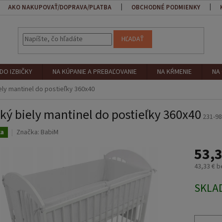
AKO NAKUPOVAŤ/DOPRAVA/PLATBA
OBCHODNÉ PODMIENKY
HĽADAŤ
DO IZBIČKY
NA KÚPANIE A PREBAĽOVANIE
NA KŔMENIE
NA
ely mantinel do postieľky 360x40
ký biely mantinel do postieľky 360x40
231-9
Značka:
BabiM
ka
53,3
43,33 € 
Jednotk
SKLA
cena: