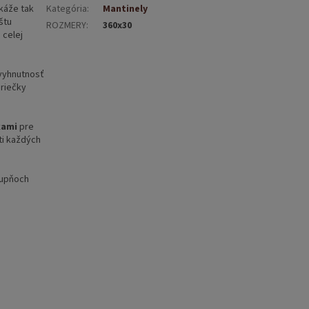
káže tak
Kategória
:
Mantinely
štu
ROZMERY
:
360x30
 celej
evyhnutnosť
priečky
kami
pre
ti každých
tupňoch