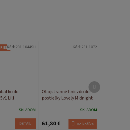
Kód:
231-1044SH
Kód:
231-1072
ARIEB
Ďalší
produkt
ábätko do
Obojstranné hniezdo do
5v1 Lili
postieľky Lovely Midnight
SKLADOM
SKLADOM
61,80 €
DETAIL
Do košíka