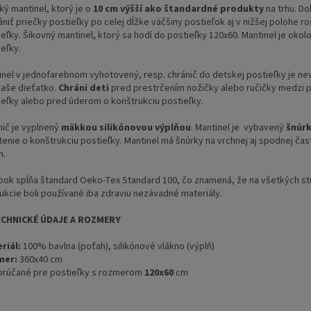
ký mantinel, ktorý je o
10 cm výšší ako štandardné produkty
na trhu. Do
niť priečky postieľky po celej dĺžke väčšiny postieľok aj v nižšej polohe ro
ieľky.
Šikovný mantinel, ktorý sa hodí do postieľky 120x60. Mantinel je okolo
eľky.
inel v jednofarebnom vyhotovený, resp. chránič do detskej postieľky je n
vaše dieťatko.
Chráni deti
pred prestrčením nožičky alebo ručičky medzi 
ieľky alebo pred úderom o konštrukciu postieľky.
nič je vyplnený
mäkkou silikónovou výplňou
. Mantinel je vybavený
šnúr
tenie o konštrukciu postieľky. Mantinel má šnúrky na vrchnej aj spodnej čas
m.
bok spĺňa štandard Oeko-Tex Standard 100, čo znamená, že na všetkých s
ukcie boli používané iba zdraviu nezávadné materiály.
ECHNICKÉ ÚDAJE A ROZMERY
riál:
100% bavlna (poťah), silikónové vlákno (výplň)
mer:
360x40 cm
rúčané pre postieľky s rozmerom
120x60
cm