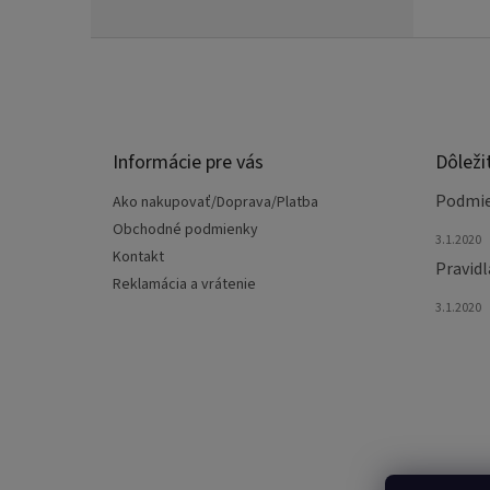
Z
á
p
ä
t
Informácie pre vás
Dôleži
i
e
Podmie
Ako nakupovať/Doprava/Platba
Obchodné podmienky
3.1.2020
Kontakt
Pravidl
Reklamácia a vrátenie
3.1.2020