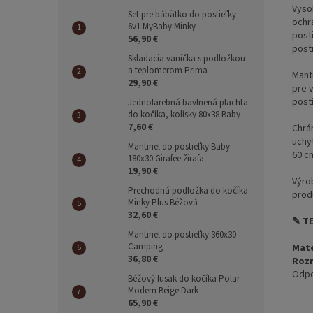
Vyso
Set pre bábätko do postieľky
ochrá
6v1 MyBaby Minky
post
56,90 €
posti
Skladacia vanička s podložkou
a teplomerom Prima
Mant
29,90 €
pre 
post
Jednofarebná bavlnená plachta
do kočíka, kolísky 80x38 Baby
7,60 €
Chrá
uchy
Mantinel do postieľky Baby
60 c
180x30 Girafee žirafa
19,90 €
Výro
Prechodná podložka do kočíka
prod
Minky Plus Béžová
32,60 €
✎ T
Mantinel do postieľky 360x30
Camping
Mate
36,80 €
Roz
Odpo
Béžový fusak do kočíka Polar
Modern Beige Dark
65,90 €