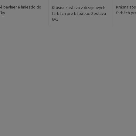
né bavlnené hniezdo do
Krásna zos
Krásna zostava v dizajnových
ľky
farbách pr
farbách pre bábätko. Zostava
6v1