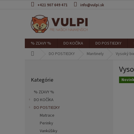
Prejsť
+421 907 649 471
info@vulpi.sk
na
obsah
% ZĽAVY %
DO KOČÍKA
DO POSTIEĽKY
Domov
DO POSTIEĽKY
Mantinely
Vysoký bi
B
Vyso
o
Preskočiť
č
Kategórie
kategórie
Novin
n
ý
% ZĽAVY %
p
DO KOČÍKA
a
DO POSTIEĽKY
n
e
Matrace
l
Perinky
Vankúšiky