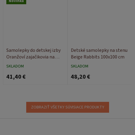
Novinka
Samolepky do detskej izby
Detské samolepky na stenu
Oranžoví zajačikovia na
Beige Rabbits 100x100 cm
balónoch 100x50 + meter
SKLADOM
SKLADOM
41,40 €
48,20 €
ZOBRAZIŤ VŠETKY SÚVISIACE PRODUKTY
Z
á
p