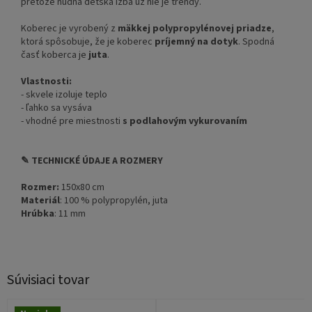
pretože nudná detská izba už nie je trendy.
Koberec je vyrobený z
mäkkej polypropylénovej priadze
,
ktorá spôsobuje, že je koberec
príjemný na dotyk
. Spodná
časť koberca je
juta
.
Vlastnosti:
- skvele izoluje teplo
- ľahko sa vysáva
- vhodné pre miestnosti
s podlahovým vykurovaním
✎ TECHNICKÉ ÚDAJE A ROZMERY
Rozmer:
150x80 cm
Materiál
: 100 % polypropylén, juta
Hrúbka
: 11 mm
Súvisiaci tovar