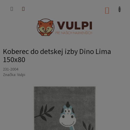
Prejsť
na
NÁKUP
obsah
KOŠÍK
Koberec do detskej izby Dino Lima
150x80
231-2004
Značka:
Vulpi