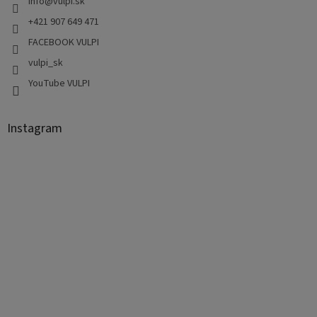
info
@
vulpi.sk
+421 907 649 471
FACEBOOK VULPI
vulpi_sk
YouTube VULPI
Instagram