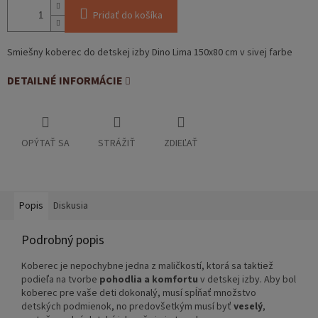
Pridať do košíka
Smiešny koberec do detskej izby Dino Lima 150x80 cm v sivej farbe
DETAILNÉ INFORMÁCIE
OPÝTAŤ SA
STRÁŽIŤ
ZDIEĽAŤ
Popis
Diskusia
Podrobný popis
Koberec je nepochybne jedna z maličkostí, ktorá sa taktiež
podieľa na tvorbe
pohodlia a komfortu
v detskej izby. Aby bol
koberec pre vaše deti dokonalý, musí spĺňať množstvo
detských podmienok, no predovšetkým musí byť
veselý
,