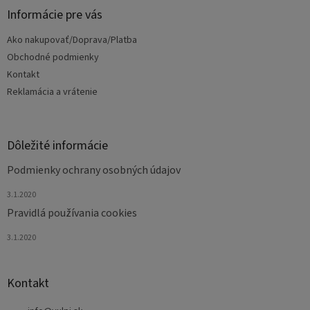
ä
Informácie pre vás
t
Ako nakupovať/Doprava/Platba
i
e
Obchodné podmienky
Kontakt
Reklamácia a vrátenie
Dôležité informácie
Podmienky ochrany osobných údajov
3.1.2020
Pravidlá používania cookies
3.1.2020
Kontakt