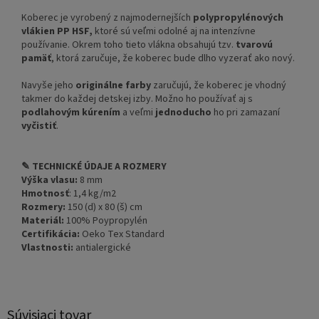
Koberec je vyrobený z najmodernejších
polypropylénových
vlákien
PP HSF,
ktoré sú veľmi odolné aj na intenzívne
používanie. Okrem toho tieto vlákna obsahujú tzv.
tvarovú
pamäť
, ktorá zaručuje, že koberec bude dlho vyzerať ako nový.
Navyše jeho
originálne farby
zaručujú, že koberec je vhodný
takmer do každej detskej izby. Možno ho používať aj s
podlahovým kúrením
a veľmi
jednoducho
ho pri zamazaní
vyčistiť
.
✎ TECHNICKÉ ÚDAJE A ROZMERY
Výška vlasu:
8 mm
Hmotnosť
: 1,4 kg/m2
Rozmery:
150 (d) x 80 (š) cm
Materiál:
100% Poypropylén
Certifikácia:
Oeko Tex Standard
Vlastnosti:
antialergické
Súvisiaci tovar