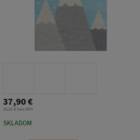
37,90 €
30,81 € bez DPH
Jednotková
SKLADOM
cena: