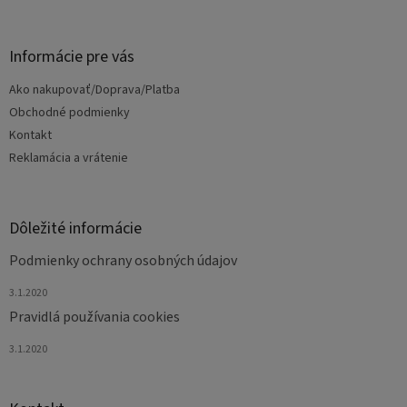
á
p
ä
Informácie pre vás
t
Ako nakupovať/Doprava/Platba
i
e
Obchodné podmienky
Kontakt
Reklamácia a vrátenie
Dôležité informácie
Podmienky ochrany osobných údajov
3.1.2020
Pravidlá používania cookies
3.1.2020