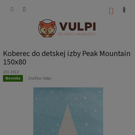
Prejsť
na
NÁKUP
obsah
KOŠÍK
Koberec do detskej izby Peak Mountain
150x80
231-1512
Značka:
Vulpi
Novinka