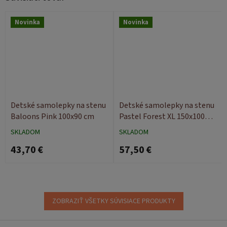
Novinka
Novinka
Detské samolepky na stenu
Detské samolepky na stenu
Baloons Pink 100x90 cm
Pastel Forest XL 150x100
cm
SKLADOM
SKLADOM
43,70 €
57,50 €
ZOBRAZIŤ VŠETKY SÚVISIACE PRODUKTY
Z