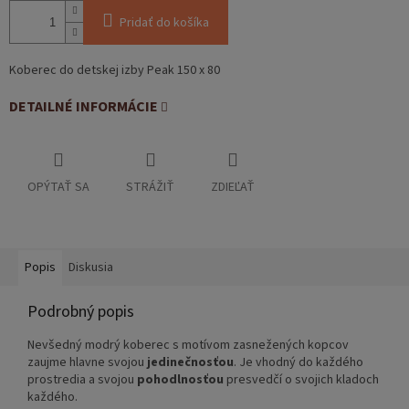
Pridať do košíka
Koberec do detskej izby Peak 150 x 80
DETAILNÉ INFORMÁCIE
OPÝTAŤ SA
STRÁŽIŤ
ZDIEĽAŤ
Popis
Diskusia
Podrobný popis
Nevšedný modrý koberec s motívom zasnežených kopcov
zaujme hlavne svojou
jedinečnosťou
. Je vhodný do každého
prostredia a svojou
pohodlnosťou
presvedčí o svojich kladoch
každého.