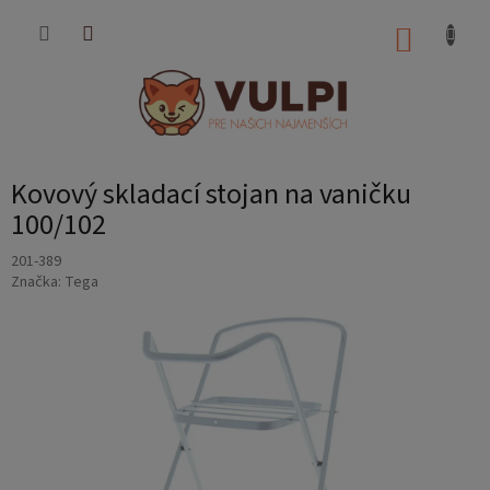
Prejsť
na
NÁKUP
obsah
KOŠÍK
Kovový skladací stojan na vaničku
100/102
201-389
Značka:
Tega