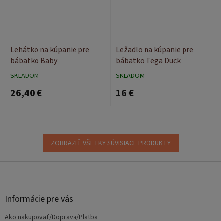
Lehátko na kúpanie pre
Ležadlo na kúpanie pre
bábätko Baby
bábätko Tega Duck
SKLADOM
SKLADOM
26,40 €
16 €
ZOBRAZIŤ VŠETKY SÚVISIACE PRODUKTY
Z
á
p
ä
Informácie pre vás
t
Ako nakupovať/Doprava/Platba
i