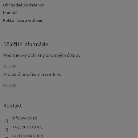
e
Obchodné podmienky
Kontakt
Reklamácia a vrátenie
Dôležité informácie
Podmienky ochrany osobných údajov
3.1.2020
Pravidlá používania cookies
3.1.2020
Kontakt
info
@
vulpi.sk
+421 907 649 471
FACEBOOK VULPI