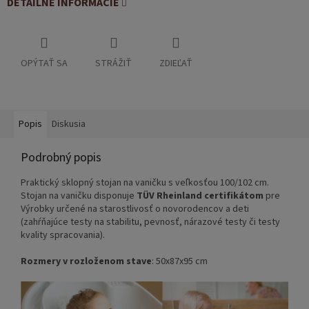
DETAILNÉ INFORMÁCIE
OPÝTAŤ SA
STRÁŽIŤ
ZDIEĽAŤ
Popis
Diskusia
Podrobný popis
Praktický sklopný stojan na vaničku s veľkosťou 100/102 cm.
S
tojan na vaničku disponuje
TÜV Rheinland certifikátom
pre
Výrobky určené na starostlivosť o novorodencov a deti
(zahŕňajúce testy na stabilitu, pevnosť, nárazové testy či testy
kvality spracovania).
Rozmery v rozloženom stave
: 50x87x95 cm