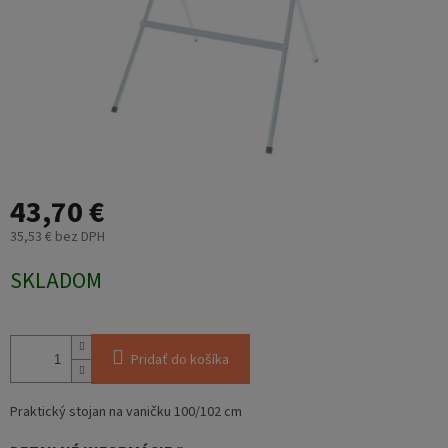
43,70 €
35,53 € bez DPH
Jednotková
SKLADOM
cena:
Pridať do košíka
Praktický stojan na vaničku 100/102 cm