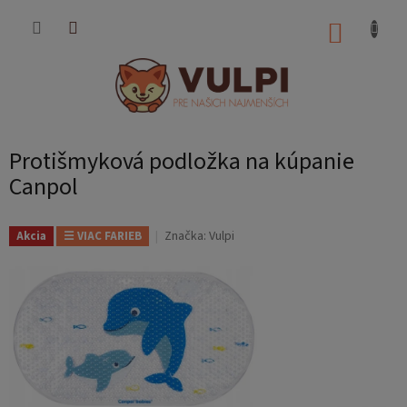
Prejsť
na
NÁKUP
obsah
KOŠÍK
Protišmyková podložka na kúpanie
Canpol
Značka:
Vulpi
Akcia
☰ VIAC FARIEB