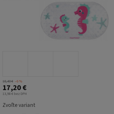
18,40 €
–6 %
17,20 €
13,98 € bez DPH
Jednotková
Zvoľte variant
cena: