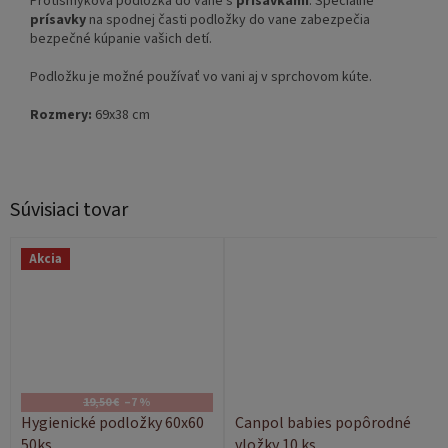
Protišmyková podložka do vane s
prísavkami
. Špeciálne
prísavky
na spodnej časti podložky do vane zabezpečia
bezpečné kúpanie vašich detí.
Podložku je možné používať vo vani aj v sprchovom kúte.
Rozmery:
69x38 cm
Súvisiaci tovar
Akcia
19,50 €
–7 %
Hygienické podložky 60x60
Canpol babies popôrodné
50ks
vložky 10 ks