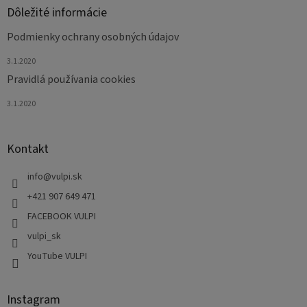
Dôležité informácie
Podmienky ochrany osobných údajov
3.1.2020
Pravidlá používania cookies
3.1.2020
Kontakt
info
@
vulpi.sk
+421 907 649 471
FACEBOOK VULPI
vulpi_sk
YouTube VULPI
Instagram