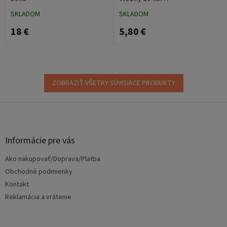
Superabsorbent
SKLADOM
SKLADOM
18 €
5,80 €
ZOBRAZIŤ VŠETKY SÚVISIACE PRODUKTY
Z
á
p
ä
Informácie pre vás
t
Ako nakupovať/Doprava/Platba
i
e
Obchodné podmienky
Kontakt
Reklamácia a vrátenie