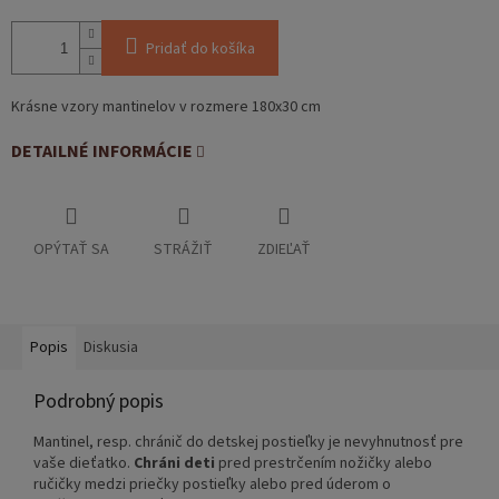
Pridať do košíka
Krásne vzory mantinelov v rozmere 180x30 cm
DETAILNÉ INFORMÁCIE
OPÝTAŤ SA
STRÁŽIŤ
ZDIEĽAŤ
Popis
Diskusia
Podrobný popis
Mantinel, resp. chránič do detskej postieľky je nevyhnutnosť pre
vaše dieťatko.
Chráni deti
pred prestrčením nožičky alebo
ručičky medzi priečky postieľky alebo pred úderom o