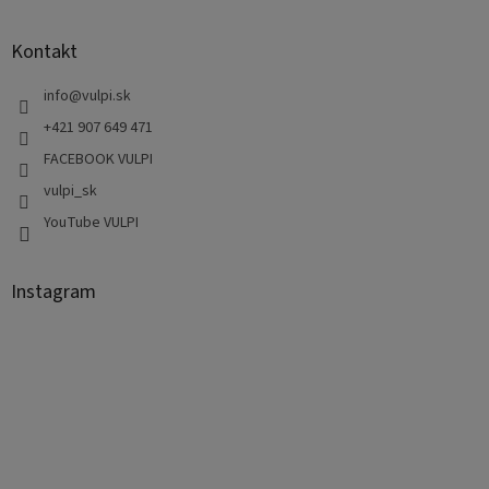
Kontakt
info
@
vulpi.sk
+421 907 649 471
FACEBOOK VULPI
vulpi_sk
YouTube VULPI
Instagram