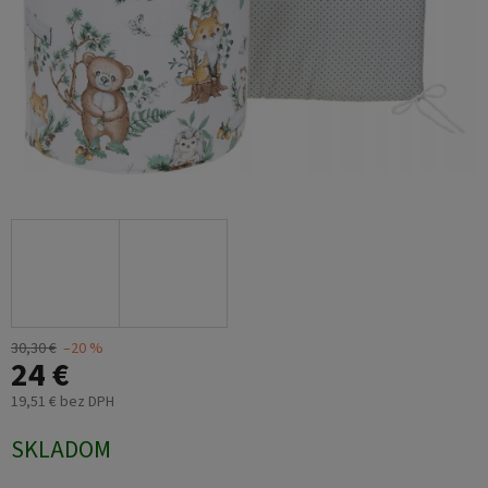
30,30 €
–20 %
24 €
19,51 € bez DPH
Jednotková
SKLADOM
cena: