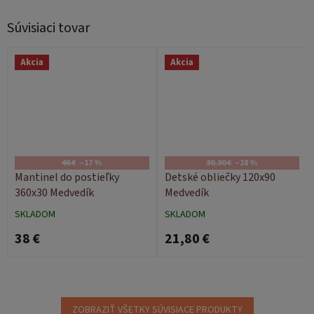
Súvisiaci tovar
Akcia
Akcia
46 €
–17 %
30,30 €
–28 %
Mantinel do postieľky
Detské obliečky 120x90
360x30 Medvedík
Medvedík
SKLADOM
SKLADOM
38 €
21,80 €
ZOBRAZIŤ VŠETKY SÚVISIACE PRODUKTY