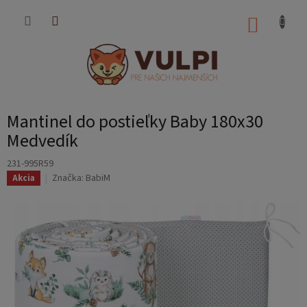
Prejsť
na
NÁKUP
obsah
KOŠÍK
Mantinel do postieľky Baby 180x30
Medvedík
231-995R59
Značka:
BabiM
Akcia