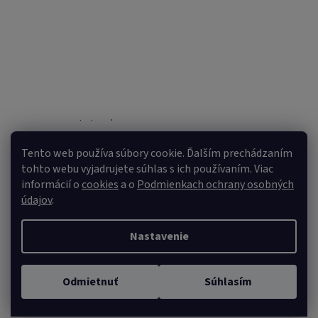
Sledovať na Instagrame
Tento web používa súbory cookie. Ďalším prechádzaním
tohto webu vyjadrujete súhlas s ich používaním. Viac
informácií o
cookies
a o
Podmienkach ochrany osobných
údajov
.
Nastavenie
Vytvoril Shoptet
Copyright 2026
VULPI.SK
. Všetky práva vyhradené.
Upraviť
Odmietnuť
Súhlasím
nastavenie cookies