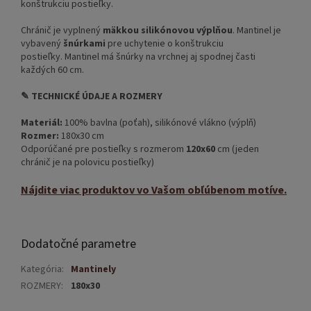
konštrukciu postieľky.
Chránič je vyplnený
mäkkou silikónovou výplňou
. Mantinel je
vybavený
šnúrkami
pre uchytenie o konštrukciu
postieľky. Mantinel má šnúrky na vrchnej aj spodnej časti
každých 60 cm.
✎ TECHNICKÉ ÚDAJE A ROZMERY
Materiál:
100% bavlna (poťah), silikónové vlákno (výplň)
Rozmer:
180x30 cm
Odporúčané pre postieľky s rozmerom
120x60
cm (jeden
chránič je na polovicu postieľky)
Nájdite viac produktov vo Vašom obľúbenom motíve.
Dodatočné parametre
Kategória
:
Mantinely
ROZMERY
:
180x30