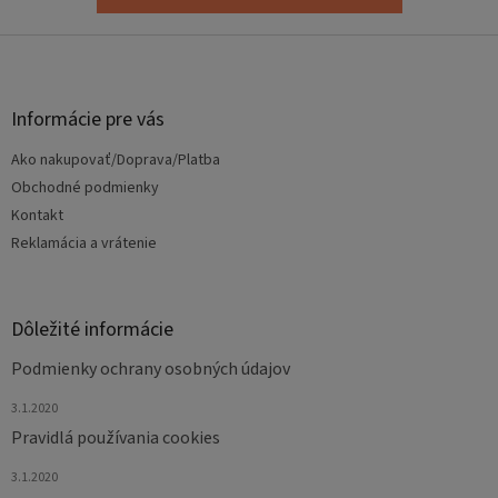
Z
á
p
ä
Informácie pre vás
t
Ako nakupovať/Doprava/Platba
i
e
Obchodné podmienky
Kontakt
Reklamácia a vrátenie
Dôležité informácie
Podmienky ochrany osobných údajov
3.1.2020
Pravidlá používania cookies
3.1.2020