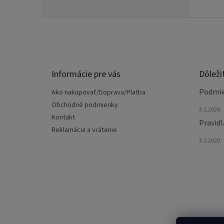
Z
á
p
ä
t
Informácie pre vás
Dôleži
i
e
Podmie
Ako nakupovať/Doprava/Platba
Obchodné podmienky
3.1.2020
Kontakt
Pravidl
Reklamácia a vrátenie
3.1.2020