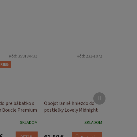
Kód:
35918/RUZ
Kód:
231-1072
ARIEB
Ďalší
produkt
do pre bábätko s
Obojstranné hniezdo do
 Boucle Premium
postieľky Lovely Midnight
SKLADOM
SKLADOM
€