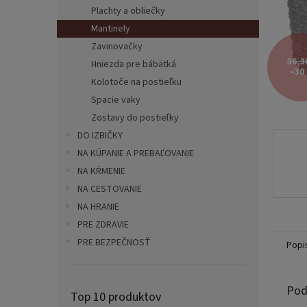
Plachty a obliečky
Mantinely
Zavinovačky
36,3
Hniezda pre bábätká
–30
Kolotoče na postieľku
Spacie vaky
Zostavy do postieľky
DO IZBIČKY
NA KÚPANIE A PREBAĽOVANIE
NA KŔMENIE
NA CESTOVANIE
NA HRANIE
PRE ZDRAVIE
PRE BEZPEČNOSŤ
Popi
Pod
Top 10 produktov