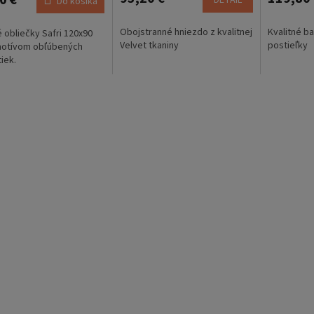
0 €
DETAIL
Do košíka
Obojstranné hniezdo z kvalitnej
Kvalitné b
 obliečky Safri 120x90
Velvet tkaniny
postieľky
motívom obľúbených
tiek.