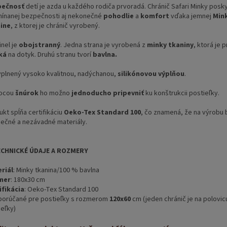
pečnosť
detí je azda u každého rodiča prvoradá. Chránič Safari Minky posk
ínanej bezpečnosti aj nekonečné
pohodlie
a
komfort
vďaka jemnej
Min
ine
, z ktorej je chránič vyrobený.
inel je
obojstranný
. Jedna strana je vyrobená z
minky tkaniny
, ktorá je 
ká
na dotyk. Druhú stranu tvorí
bavlna.
yplnený vysoko kvalitnou, nadýchanou,
silikónovou výplňou
.
ocou
šnúrok
ho možno
jednoducho
pripevniť
ku konštrukcii postieľky.
kt spĺňa certifikáciu
Oeko-Tex Standard 100
, čo znamená, že na výrobu 
ečné a nezávadné materiály.
ECHNICKÉ ÚDAJE A ROZMERY
riál
: Minky tkanina/100 % bavlna
mer
: 180x30 cm
ifikácia
: Oeko-Tex Standard 100
orúčané pre postieľky s rozmerom
120x60
cm (jeden chránič je na polovic
ieľky)