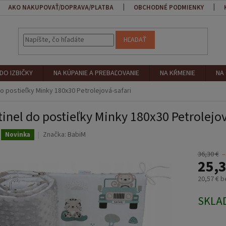
AKO NAKUPOVAŤ/DOPRAVA/PLATBA
OBCHODNÉ PODMIENKY
HĽADAŤ
DO IZBIČKY
NA KÚPANIE A PREBAĽOVANIE
NA KŔMENIE
NA
o postieľky Minky 180x30 Petrolejová-safari
inel do postieľky Minky 180x30 Petrolejov
Značka:
BabiM
Novinka
36,30 €
–
25,3
20,57 € 
Jednotk
SKLA
cena: