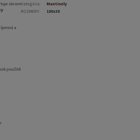
ytuje okrem
Kategória
:
Mantinely
ky
ROZMERY
:
180x30
príjemná a
boli použité
u