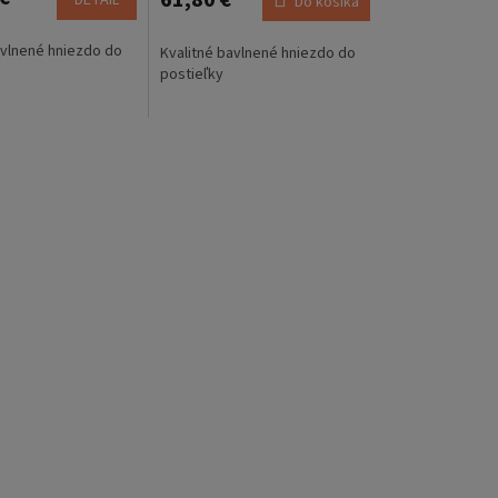
61,80 €
DETAIL
Do košíka
avlnené hniezdo do
Kvalitné bavlnené hniezdo do
postieľky