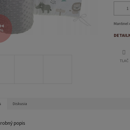
Mantinel 
0 €
 %
DETAIL
TLAČ
s
Diskusia
robný popis