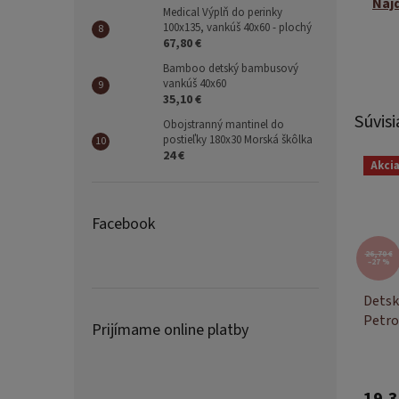
Náj
Medical Výplň do perinky
100x135, vankúš 40x60 - plochý
67,80 €
Bamboo detský bambusový
vankúš 40x60
35,10 €
Súvisi
Obojstranný mantinel do
postieľky 180x30 Morská škôlka
24 €
Akci
Facebook
26,70 €
–27 %
Detsk
Petro
Prijímame online platby