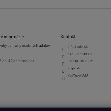
té informácie
Kontakt
nky ochrany osobných údajov
info
@
vulpi.sk
+421 907 649 471
á používania cookies
FACEBOOK VULPI
vulpi_sk
YouTube VULPI