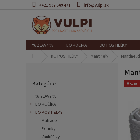
Prejsť
+421 907 649 471
info@vulpi.sk
na
obsah
% ZĽAVY %
DO KOČÍKA
DO POSTIEĽKY
Domov
DO POSTIEĽKY
Mantinely
Mantinel d
B
Mant
o
Preskočiť
č
Kategórie
kategórie
Akcia
n
ý
% ZĽAVY %
p
DO KOČÍKA
a
DO POSTIEĽKY
n
e
Matrace
l
Perinky
Vankúšiky