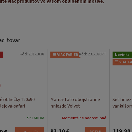
dite viac produktov vo Vašom obľúbenom motíve.
aci tovar
Kód:
231-1838
Kód:
231-186RT
a
☰ VIAC FARIEB
Novinka
☰ VIAC F
é obliečky 120x90
Mama-Tato obojstranné
Set hniez
lejová-safari
hniezdo Velvet
vankúšom
SKLADOM
Momentálne nedostupné
93,20 €
119,80 