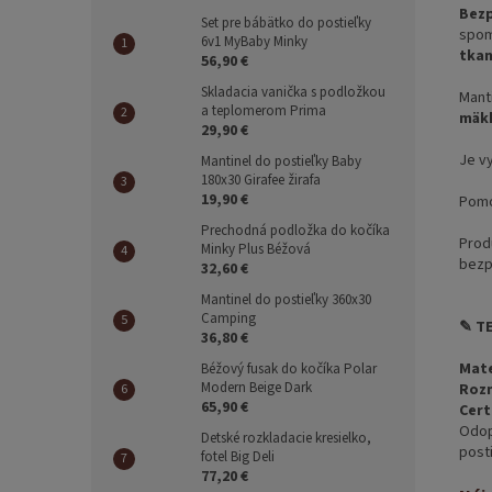
Bez
Set pre bábätko do postieľky
spom
6v1 MyBaby Minky
tkan
56,90 €
Skladacia vanička s podložkou
Mant
a teplomerom Prima
mäk
29,90 €
Je v
Mantinel do postieľky Baby
180x30 Girafee žirafa
19,90 €
Pom
Prechodná podložka do kočíka
Produ
Minky Plus Béžová
bezp
32,60 €
Mantinel do postieľky 360x30
Camping
✎ T
36,80 €
Mate
Béžový fusak do kočíka Polar
Modern Beige Dark
Roz
65,90 €
Cert
Odop
Detské rozkladacie kresielko,
post
fotel Big Deli
77,20 €