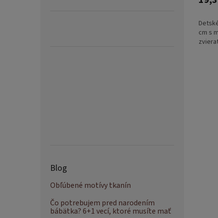
19,3
Detské
cm s 
zviera
Blog
Obľúbené motívy tkanín
Čo potrebujem pred narodením
bábätka? 6+1 vecí, ktoré musíte mať