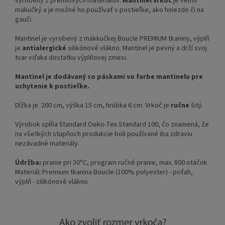
vyrobený z prémiových materiálov.
Mantinel vrkoč
je veľmi
mäkučký a je možné ho používať v postieľke, ako hniezdo či na
gauči.
Mantinel je vyrobený z mäkkučkej Boucle PREMIUM tkaniny, výplň
je
antialergické
silikónové vlákno. Mantinel je pevný a drží svoj
tvar vďaka dostatku výplňovej zmesi.
Mantinel je dodávaný so páskami vo farbe mantinelu pre
uchytenie k postieľke.
Dĺžka je 200 cm, výška 15 cm, hrúbka 6 cm. Vrkoč je
ručne
šitý.
Výrobok spĺňa štandard Oeko-Tex Standard 100, čo znamená, že
na všetkých stupňoch produkcie boli používané iba zdraviu
nezávadné materiály.
Údržba:
pranie pri 30°C, program ručné pranie, max. 800 otáčok
Materiál: Premium tkanina Boucle (100% polyester) - poťah,
výplň - silikónové vlákno