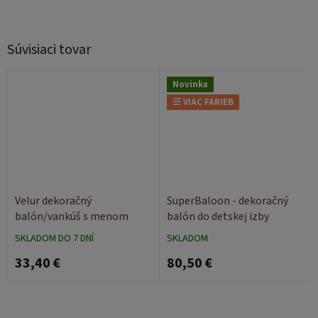
Súvisiaci tovar
Novinka
☰ VIAC FARIEB
Velur dekoračný
SuperBaloon - dekoračný
balón/vankúš s menom
balón do detskej izby
SKLADOM DO 7 DNÍ
SKLADOM
33,40 €
80,50 €