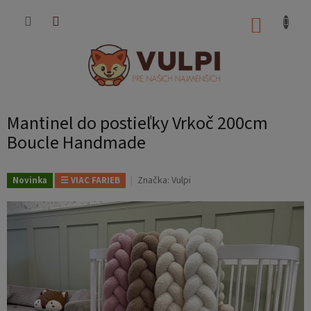
Prejsť
na
NÁKUP
obsah
KOŠÍK
Mantinel do postieľky Vrkoč 200cm
Boucle Handmade
Značka:
Vulpi
Novinka
☰ VIAC FARIEB