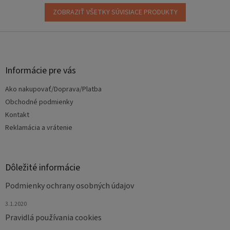
ZOBRAZIŤ VŠETKY SÚVISIACE PRODUKTY
Z
á
p
ä
Informácie pre vás
t
Ako nakupovať/Doprava/Platba
i
e
Obchodné podmienky
Kontakt
Reklamácia a vrátenie
Dôležité informácie
Podmienky ochrany osobných údajov
3.1.2020
Pravidlá používania cookies