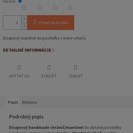
Variant
Pridať do košíka
Dizajnový mantinel do postieľky v tvare vrkoča
DETAILNÉ INFORMÁCIE
OPÝTAŤ SA
STRÁŽIŤ
ZDIEĽAŤ
Popis
Diskusia
Podrobný popis
Dizajnový handmade chránič/mantinel
do detskej postieľky