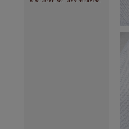
bábätka? 6+1 vecí, ktoré musíte mať