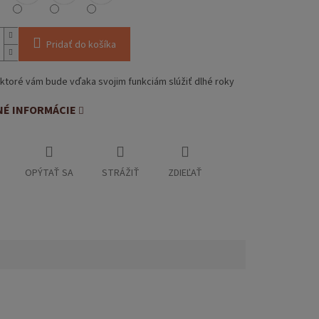
Pridať do košíka
ktoré vám bude vďaka svojim funkciám slúžiť dlhé roky
NÉ INFORMÁCIE
OPÝTAŤ SA
STRÁŽIŤ
ZDIEĽAŤ