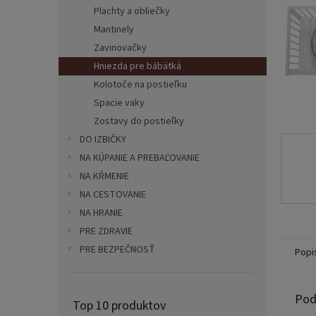
Plachty a obliečky
Mantinely
Zavinovačky
Hniezda pre bábätká
Kolotoče na postieľku
Spacie vaky
Zostavy do postieľky
DO IZBIČKY
NA KÚPANIE A PREBAĽOVANIE
NA KŔMENIE
NA CESTOVANIE
NA HRANIE
PRE ZDRAVIE
PRE BEZPEČNOSŤ
Popi
Pod
Top 10 produktov