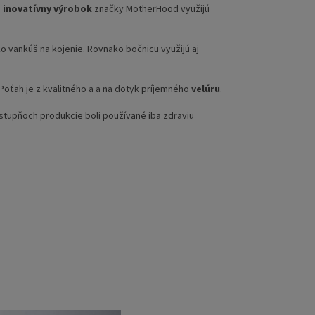
o
inovatívny výrobok
značky MotherHood využijú
 vankúš na kojenie. Rovnako bočnicu využijú aj
Poťah je z kvalitného a a na dotyk príjemného
velúru
.
stupňoch produkcie boli používané iba zdraviu