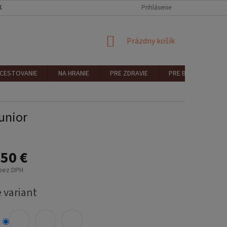
KONTAKT
REKLAMÁCIA A VRÁTENIE
Prihlásenie
NÁKUPNÝ
Prázdny košík
KOŠÍK
 CESTOVANIE
NA HRANIE
PRE ZDRAVIE
PRE BEZPEČNOSŤ
unior
50 €
 bez DPH
ová
 variant