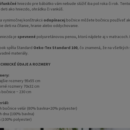
ifunkčné
hniezdo pre bábätko vám nebude slúžiť iba pol roka či rok. Tent
 deti ako hniezdo, ohrádku či vankúš.
a vynimočnej konštrukcii
odopínacej
bočnice môžete bočnicu používať ako
ie deti na čítanie, hranie alebo oddychovanie.
hniezda je
spevnené
polyuretánovou penou, ktorú nájdete aj v matracoch. 
bok spĺňa štandard
Oeko-Tex Standard 100
, čo znamená, že na všetkých 
vadné materiály.
ECHNICKÉ ÚDAJE A ROZMERY
mery:
ajšie rozmery 95x55 cm
orné rozmery 70x32 cm
a bočnice ~ 230 cm
riál:
h bočnice velúr (80% bavlna+20% polyester)
h dna (100% bavlna)
ň (100% polyester)