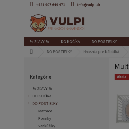
Prejsť
+421 907 649 471
info@vulpi.sk
na
obsah
% ZĽAVY %
DO KOČÍKA
DO POSTIEĽKY
Domov
DO POSTIEĽKY
Hniezda pre bábätká
B
Mult
o
Preskočiť
č
Kategórie
kategórie
Akcia
n
ý
% ZĽAVY %
p
DO KOČÍKA
a
DO POSTIEĽKY
n
e
Matrace
l
Perinky
Vankúšiky