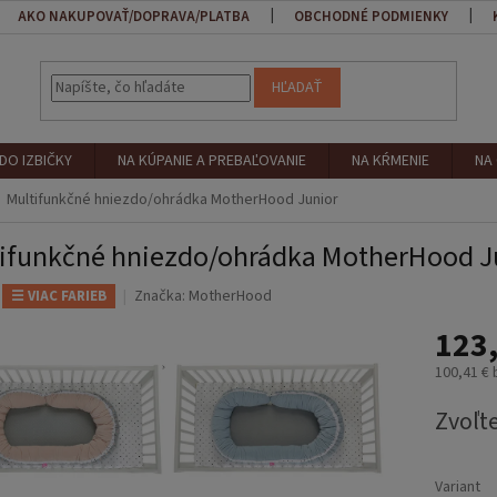
AKO NAKUPOVAŤ/DOPRAVA/PLATBA
OBCHODNÉ PODMIENKY
HĽADAŤ
DO IZBIČKY
NA KÚPANIE A PREBAĽOVANIE
NA KŔMENIE
NA
Multifunkčné hniezdo/ohrádka MotherHood Junior
ifunkčné hniezdo/ohrádka MotherHood J
Značka:
MotherHood
☰ VIAC FARIEB
123,
100,41 €
Jednotk
Zvoľte
cena:
Variant