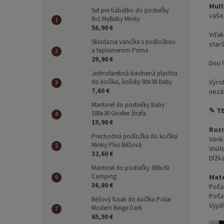
Mult
Set pre bábätko do postieľky
vaše
6v1 MyBaby Minky
56,90 €
Vďak
Skladacia vanička s podložkou
starš
a teplomerom Prima
29,90 €
Dno 
Jednofarebná bavlnená plachta
Výro
do kočíka, kolísky 80x38 Baby
7,60 €
nezá
Mantinel do postieľky Baby
✎ T
180x30 Girafee žirafa
19,90 €
Roz
Prechodná podložka do kočíka
Vonk
Minky Plus Béžová
Vnút
32,60 €
Dĺžk
Mantinel do postieľky 360x30
Camping
Mate
36,80 €
Poťa
Poťa
Béžový fusak do kočíka Polar
Výpl
Modern Beige Dark
65,90 €