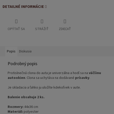
DETAILNÉ INFORMÁCIE
OPÝTAŤ SA
STRÁŽIŤ
ZDIEĽAŤ
Popis
Diskusia
Podrobný popis
Protislnečná clona do auta je univerzálna a hodí sa na
väčšinu
autookien
. Clona sa uchytáva na dodávané
prísavky
.
Je skladacia a ľahko ju uložíte kdekoľvek v aute.
Balenie obsahuje 2 ks.
Rozmery:
44x36 cm
Materiál:
polyester