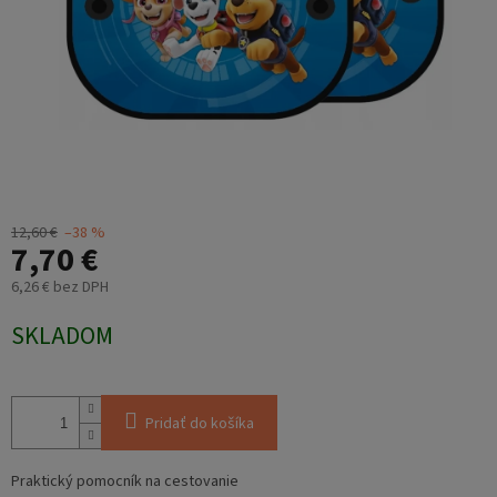
12,60 €
–38 %
7,70 €
6,26 € bez DPH
Jednotková
SKLADOM
cena:
Pridať do košíka
Praktický pomocník na cestovanie