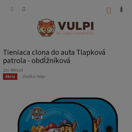
Prejsť
na
NÁKUP
obsah
KOŠÍK
Tieniaca clona do auta Tlapková
patrola - obdĺžníková
231-995S19
Značka:
Vulpi
Akcia