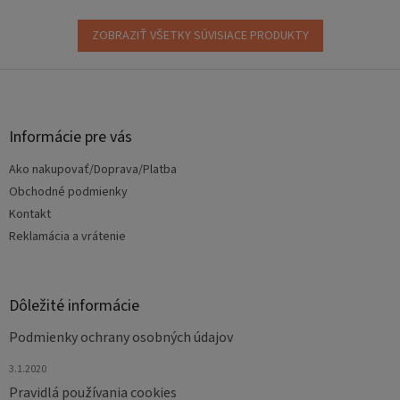
ZOBRAZIŤ VŠETKY SÚVISIACE PRODUKTY
Z
á
p
ä
Informácie pre vás
t
Ako nakupovať/Doprava/Platba
i
e
Obchodné podmienky
Kontakt
Reklamácia a vrátenie
Dôležité informácie
Podmienky ochrany osobných údajov
3.1.2020
Pravidlá používania cookies