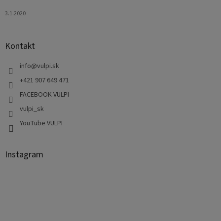
3.1.2020
Kontakt
info
@
vulpi.sk
+421 907 649 471
FACEBOOK VULPI
vulpi_sk
YouTube VULPI
Instagram