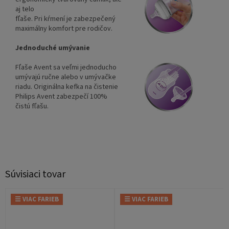
aj telo
fľaše. Pri kŕmení je zabezpečený
maximálny komfort pre rodičov.
Jednoduché umývanie
Fľaše Avent sa veľmi jednoducho
umývajú ručne alebo v umývačke
riadu. Originálna kefka na čistenie
Philips Avent zabezpečí 100%
čistú fľašu.
Súvisiaci tovar
☰ VIAC FARIEB
☰ VIAC FARIEB