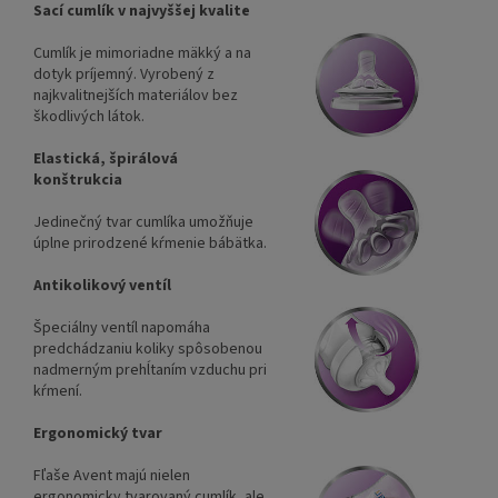
Sací cumlík v najvyššej kvalite
Cumlík je mimoriadne mäkký a na
dotyk príjemný. Vyrobený z
najkvalitnejších materiálov bez
škodlivých látok.
Elastická, špirálová
konštrukcia
Jedinečný tvar cumlíka umožňuje
úplne prirodzené kŕmenie bábätka.
Antikolikový ventíl
Špeciálny ventíl napomáha
predchádzaniu koliky spôsobenou
nadmerným prehĺtaním vzduchu pri
kŕmení.
Ergonomický tvar
Fľaše Avent majú nielen
ergonomicky tvarovaný cumlík, ale