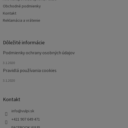
i
e
Obchodné podmienky
Kontakt
Reklamácia a vrátenie
Dôležité informácie
Podmienky ochrany osobných údajov
3.1.2020
Pravidlá používania cookies
3.1.2020
Kontakt
info
@
vulpi.sk
+421 907 649 471
FACEBOOK VULPI