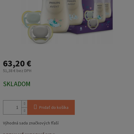
63,20 €
51,38 € bez DPH
Jednotková
SKLADOM
cena:
Pridať do košíka
Výhodná sada značkových fľaší