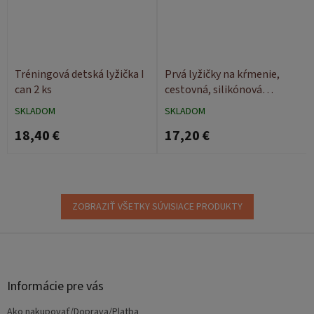
Tréningová detská lyžička I
Prvá lyžičky na kŕmenie,
can 2 ks
cestovná, silikónová
BabyOno Mini
SKLADOM
SKLADOM
18,40 €
17,20 €
ZOBRAZIŤ VŠETKY SÚVISIACE PRODUKTY
Z
á
p
ä
Informácie pre vás
t
Ako nakupovať/Doprava/Platba