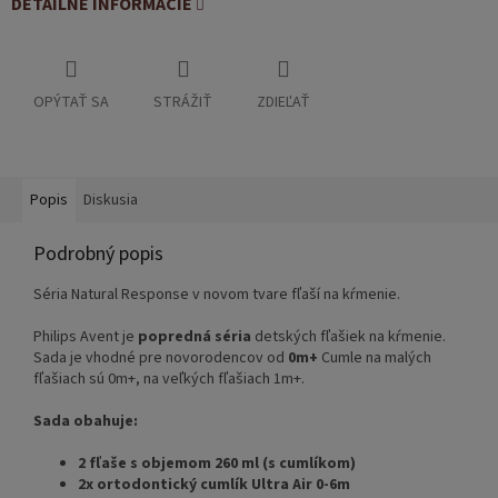
DETAILNÉ INFORMÁCIE
OPÝTAŤ SA
STRÁŽIŤ
ZDIEĽAŤ
Popis
Diskusia
Podrobný popis
Séria Natural Response v novom tvare fľaší na kŕmenie.
Philips Avent je
popredná séria
detských fľašiek na kŕmenie.
Sada je vhodné pre novorodencov od
0m+
Cumle na malých
fľašiach sú 0m+, na veľkých fľašiach 1m+.
Sada obahuje:
2 fľaše s objemom 260 ml (s cumlíkom)
2x ortodontický cumlík Ultra Air 0-6m