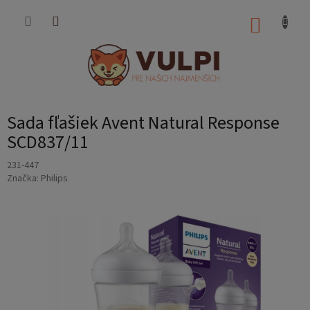
Prejsť
na
NÁKUP
obsah
KOŠÍK
Sada fľašiek Avent Natural Response
SCD837/11
231-447
Značka:
Philips