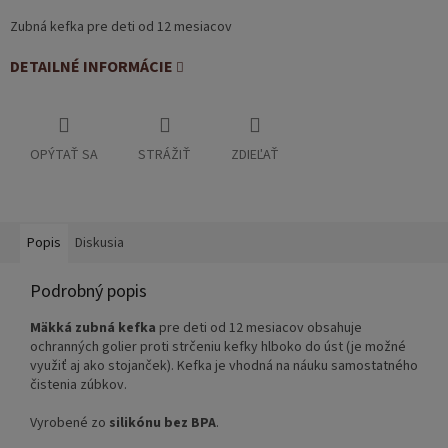
Zubná kefka pre deti od 12 mesiacov
DETAILNÉ INFORMÁCIE
OPÝTAŤ SA
STRÁŽIŤ
ZDIEĽAŤ
Popis
Diskusia
Podrobný popis
Mäkká zubná kefka
pre deti od 12 mesiacov obsahuje
ochranných golier proti strčeniu kefky hlboko do úst (je možné
využiť aj ako stojanček). Kefka je vhodná na náuku samostatného
čistenia zúbkov.
Vyrobené zo
silikónu bez BPA
.