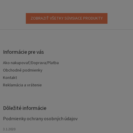
ZOBRAZIŤ VŠETKY SÚVISIACE PRODUKTY
Z
á
p
ä
Informácie pre vás
t
Ako nakupovať/Doprava/Platba
i
e
Obchodné podmienky
Kontakt
Reklamácia a vrátenie
Dôležité informácie
Podmienky ochrany osobných údajov
3.1.2020