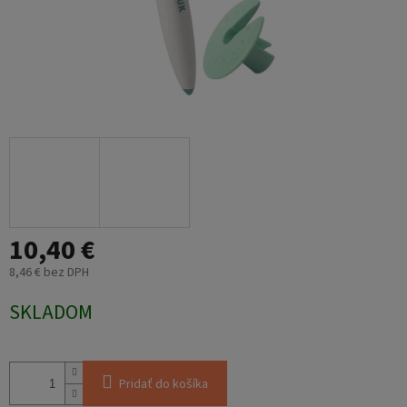
10,40 €
8,46 € bez DPH
Jednotková
SKLADOM
cena:
Pridať do košíka