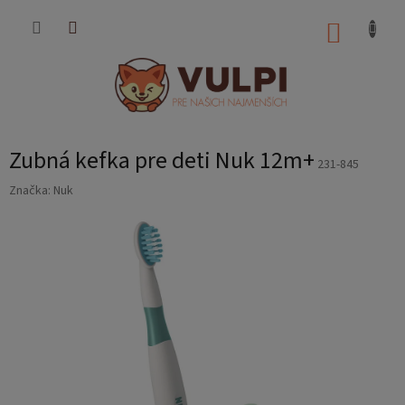
Prejsť
na
NÁKUP
obsah
KOŠÍK
Zubná kefka pre deti Nuk 12m+
231-845
Značka:
Nuk