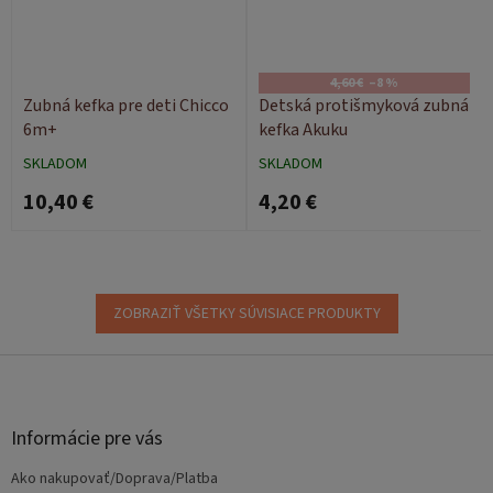
4,60 €
–8 %
Zubná kefka pre deti Chicco
Detská protišmyková zubná
6m+
kefka Akuku
SKLADOM
SKLADOM
10,40 €
4,20 €
ZOBRAZIŤ VŠETKY SÚVISIACE PRODUKTY
Z
á
p
ä
Informácie pre vás
t
Ako nakupovať/Doprava/Platba
i