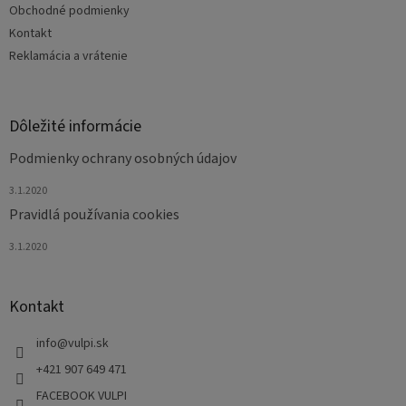
e
Obchodné podmienky
Kontakt
Reklamácia a vrátenie
Dôležité informácie
Podmienky ochrany osobných údajov
3.1.2020
Pravidlá používania cookies
3.1.2020
Kontakt
info
@
vulpi.sk
+421 907 649 471
FACEBOOK VULPI