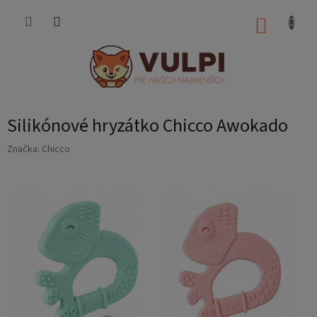
Prejsť
na
NÁKUP
obsah
KOŠÍK
Silikónové hryzátko Chicco Awokado
Značka:
Chicco