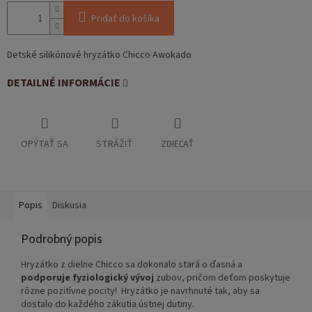
Pridať do košíka
Detské silikónové hryzátko Chicco Awokado
DETAILNÉ INFORMÁCIE
OPÝTAŤ SA
STRÁŽIŤ
ZDIEĽAŤ
Popis
Diskusia
Podrobný popis
Hryzátko z dielne Chicco sa dokonalo stará o ďasná a
podporuje fyziologický vývoj
zubov, pričom deťom poskytuje
rôzne pozitívne pocity! Hryzátko je navrhnuté tak, aby sa
dostalo do každého zákutia ústnej dutiny.