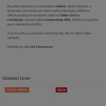
Hryzátko Awokado je mimoriadne
mäkké
, takže hádzanie a
dotýkanie sa ho bude pre dieťa veľmi príjemným zážitkom.
Silikón použitý na výrobu hryzátka sa
ľahko čistí a
sterilizuje,
navyše silikón
neobsahuje BPA
, takže je bezpečný
aj pre najmenšie detičky.
Tvar hryzátka je zámerne navrhnutý tak, aby ho dieťa ľahko
uchopilo.
Vhodné pre deti
od 2 mesiacov.
Súvisiaci tovar
☰ VIAC FARIEB
Akcia