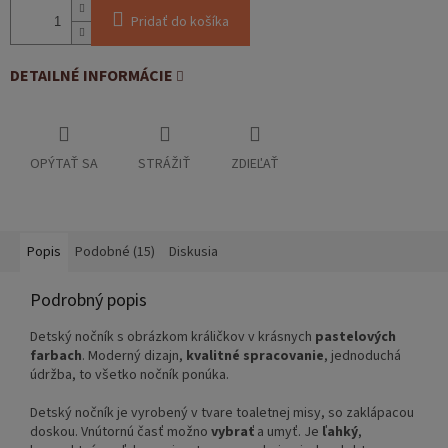
Pridať do košíka
DETAILNÉ INFORMÁCIE
OPÝTAŤ SA
STRÁŽIŤ
ZDIEĽAŤ
Popis
Podobné (15)
Diskusia
Podrobný popis
Detský nočník s obrázkom králičkov v krásnych
pastelových
farbach
. Moderný dizajn,
kvalitné spracovanie
, jednoduchá
údržba, to všetko nočník ponúka.
Detský nočník je vyrobený v tvare toaletnej misy, so zaklápacou
doskou. Vnútornú časť možno
vybrať
a umyť. Je
ľahký
,