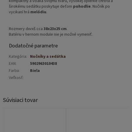
kompaktný a vďaka svojmu tvaru, vysokej opierke chrbta a
širokému sedátku poskytuje deťom
pohodlie
. Nočník po
vycikaní hrá
melódiu
.
Rozmery dxvxš cca
38x23x25 cm
.
Batériu v hernom module nie je možné vymeniť.
Dodatočné parametre
Kategória
:
Nočníky a sedátka
EAN
:
5902963010438
Farba
:
Biela
Veľkosť
:
Súvisiaci tovar