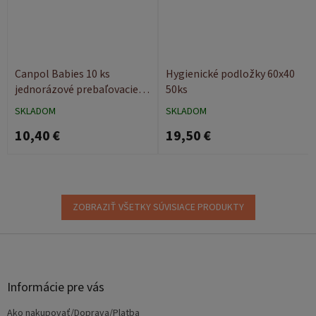
Canpol Babies 10 ks
Hygienické podložky 60x40
jednorázové prebaľovacie
50ks
podložky 90x60
SKLADOM
SKLADOM
10,40 €
19,50 €
ZOBRAZIŤ VŠETKY SÚVISIACE PRODUKTY
Z
á
p
ä
Informácie pre vás
t
Ako nakupovať/Doprava/Platba