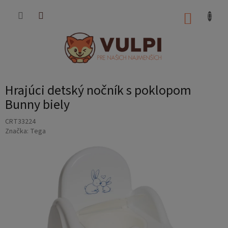
Prejsť
na
NÁKUP
obsah
KOŠÍK
Hrajúci detský nočník s poklopom
Bunny biely
CRT33224
Značka:
Tega