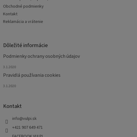
i
e
Obchodné podmienky
Kontakt
Reklamácia a vrátenie
Dôležité informácie
Podmienky ochrany osobných údajov
3.1.2020
Pravidlá používania cookies
3.1.2020
Kontakt
info
@
vulpi.sk
+421 907 649 471
FACEBOOK VULPI