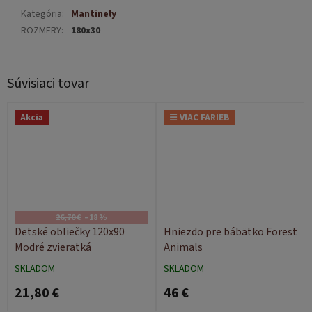
Kategória
:
Mantinely
ROZMERY
:
180x30
Súvisiaci tovar
Akcia
☰ VIAC FARIEB
26,70 €
–18 %
Detské obliečky 120x90
Hniezdo pre bábätko Forest
Modré zvieratká
Animals
SKLADOM
SKLADOM
21,80 €
46 €