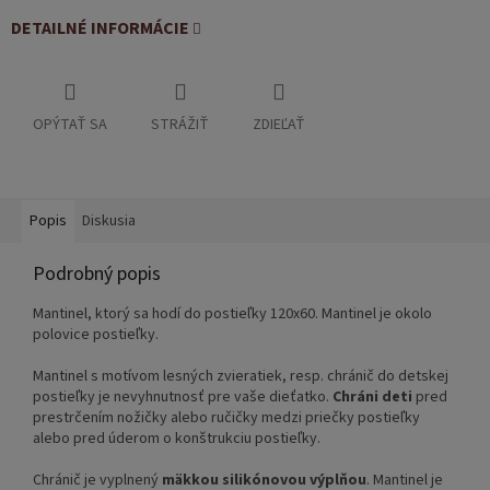
DETAILNÉ INFORMÁCIE
OPÝTAŤ SA
STRÁŽIŤ
ZDIEĽAŤ
Popis
Diskusia
Podrobný popis
Mantinel, ktorý sa hodí do postieľky 120x60. Mantinel je okolo
polovice postieľky.
Mantinel s motívom lesných zvieratiek, resp. chránič do detskej
postieľky je nevyhnutnosť pre vaše dieťatko.
Chráni deti
pred
prestrčením nožičky alebo ručičky medzi priečky postieľky
alebo pred úderom o konštrukciu postieľky.
Chránič je vyplnený
mäkkou silikónovou výplňou
. Mantinel je