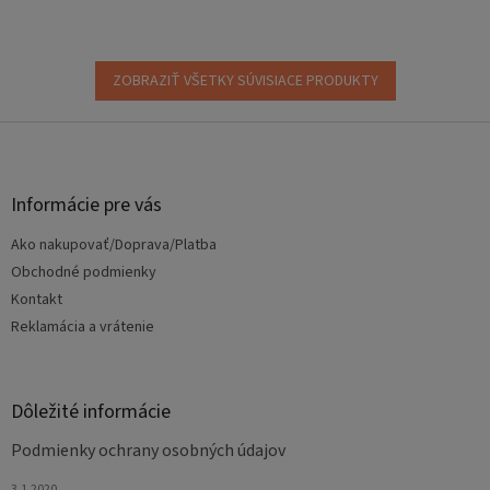
ZOBRAZIŤ VŠETKY SÚVISIACE PRODUKTY
Z
á
p
ä
Informácie pre vás
t
Ako nakupovať/Doprava/Platba
i
e
Obchodné podmienky
Kontakt
Reklamácia a vrátenie
Dôležité informácie
Podmienky ochrany osobných údajov
3.1.2020