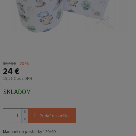
30,30 €
–20 %
24 €
19,51 € bez DPH
Jednotková
SKLADOM
cena:
Pridať do košíka
Mantinel do postieľky 120x60