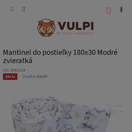
Prejsť
na
NÁKUP
obsah
KOŠÍK
Mantinel do postieľky 180x30 Modré
zvieratká
231-995S124
Značka:
BabiM
Akcia