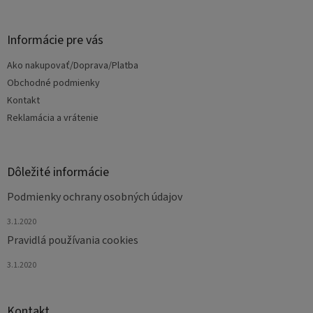
á
p
ä
Informácie pre vás
t
Ako nakupovať/Doprava/Platba
i
e
Obchodné podmienky
Kontakt
Reklamácia a vrátenie
Dôležité informácie
Podmienky ochrany osobných údajov
3.1.2020
Pravidlá používania cookies
3.1.2020
Kontakt