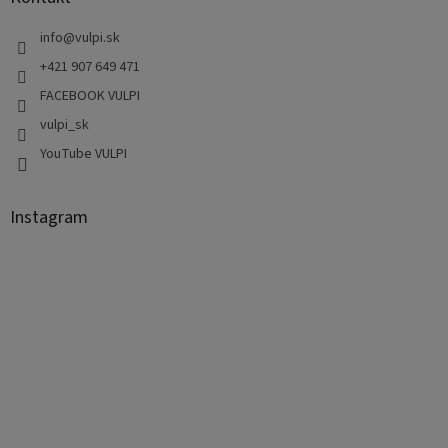
info
@
vulpi.sk
+421 907 649 471
FACEBOOK VULPI
vulpi_sk
YouTube VULPI
Instagram