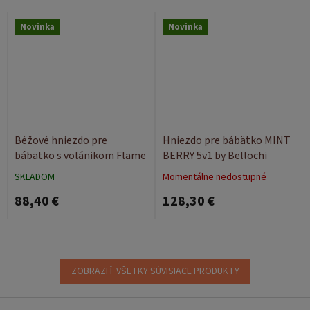
Novinka
Novinka
Béžové hniezdo pre
Hniezdo pre bábätko MINT
bábätko s volánikom Flame
BERRY 5v1 by Bellochi
SKLADOM
Momentálne nedostupné
88,40 €
128,30 €
ZOBRAZIŤ VŠETKY SÚVISIACE PRODUKTY
Z