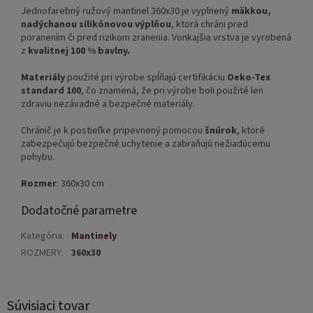
Jednofarebný ružový mantinel 360x30 je vyplnený
mäkkou,
nadýchanou silikónovou výplňou
, ktorá chráni pred
poranením či pred rizikom zranenia. Vonkajšia vrstva je vyrobená
z
kvalitnej 100 % bavlny.
Materiály
použité pri výrobe spĺňajú certifikáciu
Oeko-Tex
standard 100
, čo znamená, že pri výrobe boli použité len
zdraviu nezávadné a bezpečné materiály.
Chránič je k postieľke pripevnený pomocou
šnúrok
, ktoré
zabezpečujú bezpečné uchytenie a zabraňujú nežiadúcemu
pohybu.
Rozmer
: 360x30 cm
Dodatočné parametre
Kategória
:
Mantinely
ROZMERY
:
360x30
Súvisiaci tovar