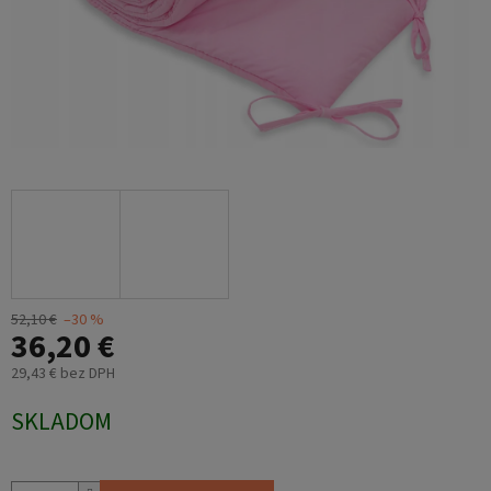
52,10 €
–30 %
36,20 €
29,43 € bez DPH
Jednotková
SKLADOM
cena: