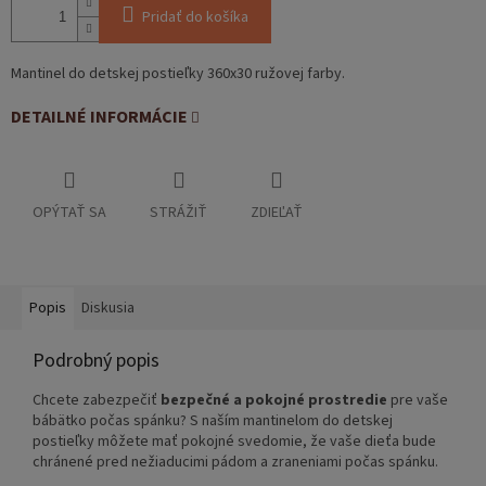
Pridať do košíka
Mantinel do detskej postieľky 360x30 ružovej farby.
DETAILNÉ INFORMÁCIE
OPÝTAŤ SA
STRÁŽIŤ
ZDIEĽAŤ
Popis
Diskusia
Podrobný popis
Chcete zabezpečiť
bezpečné a pokojné prostredie
pre vaše
bábätko počas spánku? S naším mantinelom do detskej
postieľky môžete mať pokojné svedomie, že vaše dieťa bude
chránené pred nežiaducimi pádom a zraneniami počas spánku.