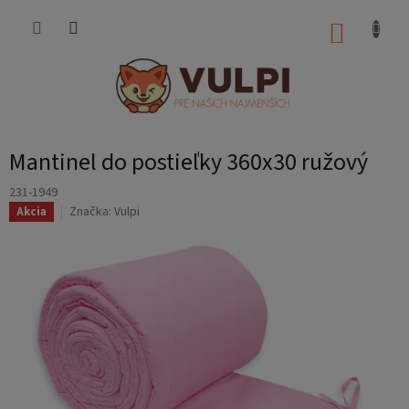
Prejsť
na
NÁKUP
obsah
KOŠÍK
Mantinel do postieľky 360x30 ružový
231-1949
Značka:
Vulpi
Akcia