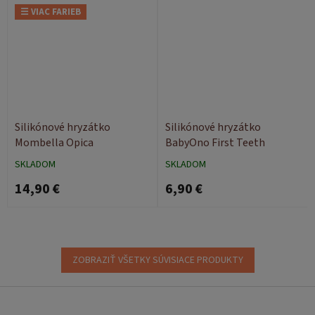
☰ VIAC FARIEB
Silikónové hryzátko
Silikónové hryzátko
Mombella Opica
BabyOno First Teeth
SKLADOM
SKLADOM
14,90 €
6,90 €
ZOBRAZIŤ VŠETKY SÚVISIACE PRODUKTY
Z
á