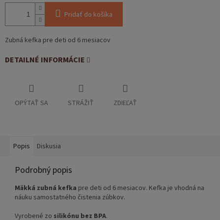
Pridať do košíka
Zubná kefka pre deti od 6 mesiacov
DETAILNÉ INFORMÁCIE
OPÝTAŤ SA
STRÁŽIŤ
ZDIEĽAŤ
Popis
Diskusia
Podrobný popis
Mäkká zubná kefka
pre deti od 6 mesiacov. Kefka je vhodná na
náuku samostatného čistenia zúbkov.
Vyrobené zo
silikónu bez BPA
.