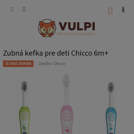
Prejsť
na
NÁKUP
obsah
KOŠÍK
Zubná kefka pre deti Chicco 6m+
Značka:
Chicco
☰ VIAC FARIEB