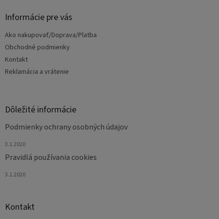
p
ä
Informácie pre vás
t
Ako nakupovať/Doprava/Platba
i
e
Obchodné podmienky
Kontakt
Reklamácia a vrátenie
Dôležité informácie
Podmienky ochrany osobných údajov
3.1.2020
Pravidlá používania cookies
3.1.2020
Kontakt