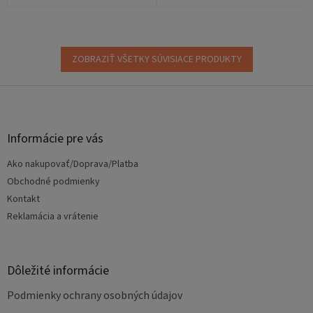
ZOBRAZIŤ VŠETKY SÚVISIACE PRODUKTY
Z
á
p
ä
Informácie pre vás
t
Ako nakupovať/Doprava/Platba
i
e
Obchodné podmienky
Kontakt
Reklamácia a vrátenie
Dôležité informácie
Podmienky ochrany osobných údajov