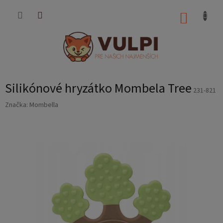
Prejsť
na
NÁKUP
obsah
KOŠÍK
Silikónové hryzátko Mombela Tree
231-821
Značka:
Mombella