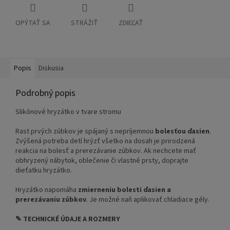
OPÝTAŤ SA
STRÁŽIŤ
ZDIEĽAŤ
Popis
Diskusia
Podrobný popis
Slikónové hryzátko v tvare stromu
Rast prvých zúbkov je spájaný s nepríjemnou
bolesťou ďasien
.
Zvýšená potreba detí hrýzť všetko na dosah je prirodzená
reakcia na bolesť a prerezávanie zúbkov. Ak nechcete mať
obhryzený nábytok, oblečenie či vlastné prsty, doprajte
dieťatku hryzátko.
Hryzátko napomáha
zmierneniu bolesti ďasien a
prerezávaniu zúbkov
. Je možné naň aplikovať chladiace gély.
✎ TECHNICKÉ ÚDAJE A ROZMERY