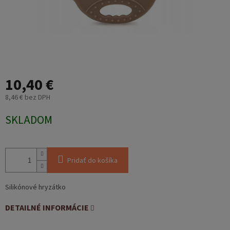
10,40 €
8,46 € bez DPH
Jednotková
SKLADOM
cena:
Pridať do košíka
Silikónové hryzátko
DETAILNÉ INFORMÁCIE