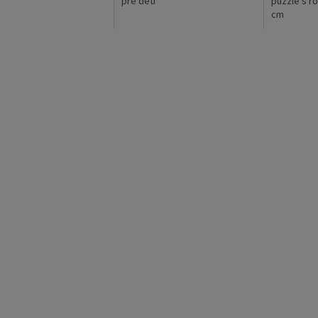
pre deti
puzzle s r
cm