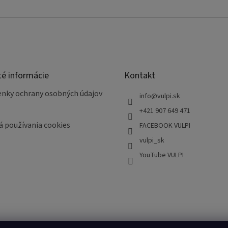
té informácie
Kontakt
nky ochrany osobných údajov
info
@
vulpi.sk
+421 907 649 471
á používania cookies
FACEBOOK VULPI
vulpi_sk
YouTube VULPI