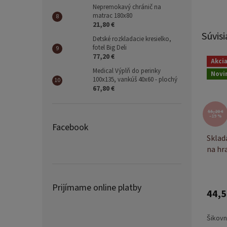
Nepremokavý chránič na
matrac 180x80
21,80 €
Súvisi
Detské rozkladacie kresielko,
fotel Big Deli
77,20 €
Akci
Medical Výplň do perinky
Novi
100x135, vankúš 40x60 - plochý
67,80 €
55,20 €
–19 %
Facebook
Sklad
na hr
Owls
Prijímame online platby
44,5
Šikovn