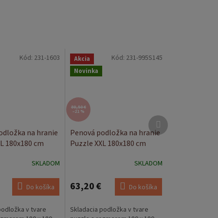
Kód:
231-1603
Kód:
231-995S145
Akcia
Novinka
80,50 €
–21 %
Ďalší
produkt
odložka na hranie
Penová podložka na hranie
XL 180x180 cm
Puzzle XXL 180x180 cm
d
Béžová dúha
SKLADOM
SKLADOM
63,20 €
Do košíka
Do košíka
podložka v tvare
Skladacia podložka v tvare