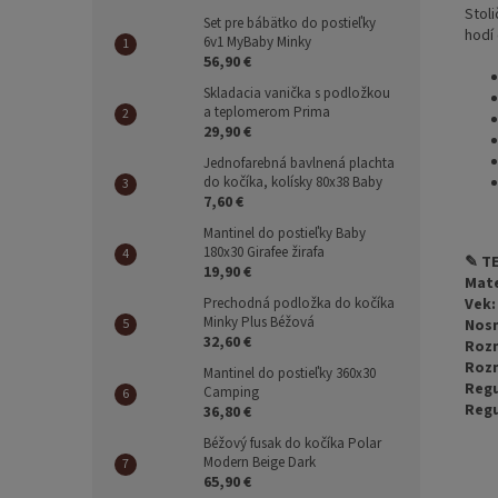
Stol
Set pre bábätko do postieľky
hodí
6v1 MyBaby Minky
56,90 €
Skladacia vanička s podložkou
a teplomerom Prima
29,90 €
Jednofarebná bavlnená plachta
do kočíka, kolísky 80x38 Baby
7,60 €
Mantinel do postieľky Baby
180x30 Girafee žirafa
✎ T
19,90 €
Mate
Vek:
Prechodná podložka do kočíka
Minky Plus Béžová
Nosn
32,60 €
Roz
Rozm
Mantinel do postieľky 360x30
Regu
Camping
Regu
36,80 €
Béžový fusak do kočíka Polar
Modern Beige Dark
65,90 €