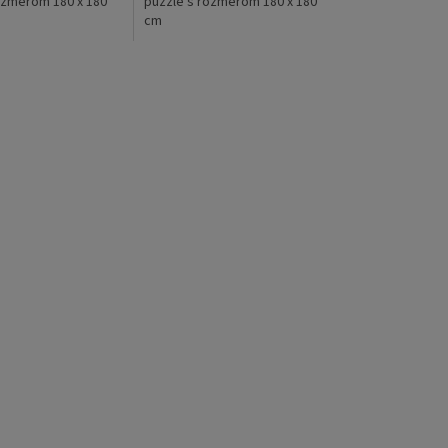
ozmerom 180 x 180
puzzle s rozmerom 180 x 180
cm