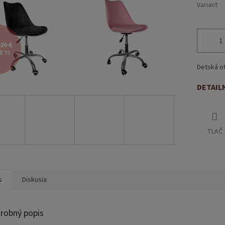
Variant
20 €
8 %
Detská ot
DETAIL
TLAČ
s
Diskusia
robný popis