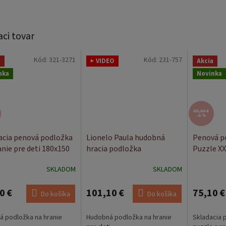
aci tovar
Kód:
321-3271
Kód:
231-757
a
▶ VIDEO
Akcia
nka
Novinka
80,50 €
–6 %
acia penová podložka
Lionelo Paula hudobná
Penová p
anie pre deti 180x150
hracia podložka
Puzzle X
Grey moo
SKLADOM
SKLADOM
0 €
101,10 €
75,10 €
Do košíka
Do košíka
á podložka na hranie
Hudobná podložka na hranie
Skladacia 