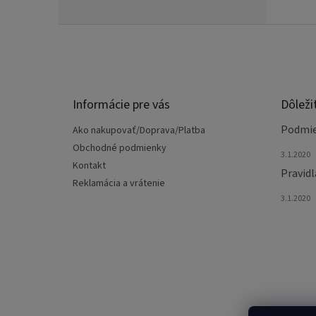
Z
á
p
ä
t
Informácie pre vás
Dôleži
i
e
Podmie
Ako nakupovať/Doprava/Platba
Obchodné podmienky
3.1.2020
Kontakt
Pravidl
Reklamácia a vrátenie
3.1.2020