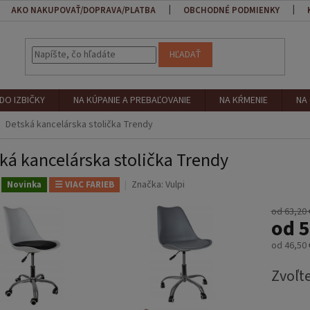
AKO NAKUPOVAŤ/DOPRAVA/PLATBA
OBCHODNÉ PODMIENKY
HĽADAŤ
DO IZBIČKY
NA KÚPANIE A PREBAĽOVANIE
NA KŔMENIE
NA
Detská kancelárska stolička Trendy
ká kancelárska stolička Trendy
Značka:
Vulpi
Novinka
☰ VIAC FARIEB
od 63,20 
od
5
od
46,50 
Jednotk
Zvoľte
cena: