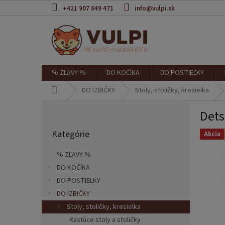
Prejsť
+421 907 649 471
info@vulpi.sk
na
obsah
% ZĽAVY %
DO KOČÍKA
DO POSTIEĽKY
Domov
DO IZBIČKY
Stoly, stoličky, kresielka
B
Dets
o
Preskočiť
č
Kategórie
kategórie
Akcia
n
ý
% ZĽAVY %
p
DO KOČÍKA
a
DO POSTIEĽKY
n
e
DO IZBIČKY
l
Stoly, stoličky, kresielka
Rastúce stoly a stoličky