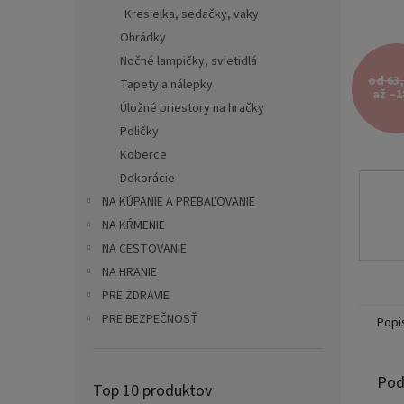
Kresielka, sedačky, vaky
Ohrádky
Nočné lampičky, svietidlá
od 63,
Tapety a nálepky
až –1
Úložné priestory na hračky
Poličky
Koberce
Dekorácie
NA KÚPANIE A PREBAĽOVANIE
NA KŔMENIE
NA CESTOVANIE
NA HRANIE
PRE ZDRAVIE
PRE BEZPEČNOSŤ
Popi
Pod
Top 10 produktov