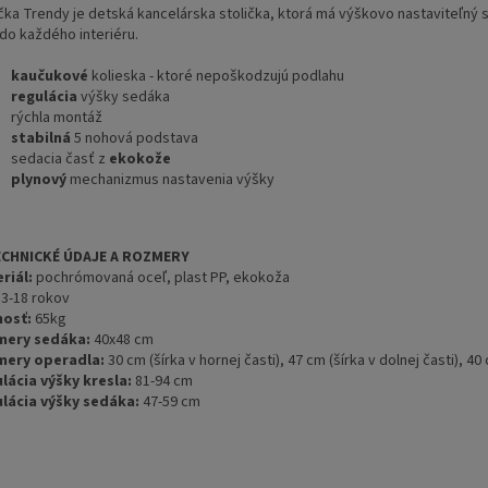
ička Trendy je detská kancelárska stolička, ktorá má výškovo nastaviteľný 
 do každého interiéru.
kaučukové
kolieska - ktoré nepoškodzujú podlahu
regulácia
výšky sedáka
rýchla montáž
stabilná
5 nohová podstava
sedacia časť z
ekokože
plynový
mechanizmus nastavenia výšky
ECHNICKÉ ÚDAJE A ROZMERY
riál:
pochrómovaná oceľ, plast PP, ekokoža
3-18 rokov
osť:
65kg
mery sedáka:
40x48 cm
ery operadla:
30 cm (šírka v hornej časti), 47 cm (šírka v dolnej časti), 40
lácia výšky kresla:
81-94 cm
lácia výšky sedáka:
47-59 cm