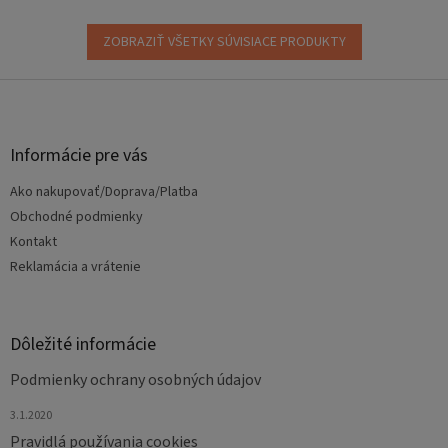
ZOBRAZIŤ VŠETKY SÚVISIACE PRODUKTY
Z
á
p
ä
Informácie pre vás
t
Ako nakupovať/Doprava/Platba
i
e
Obchodné podmienky
Kontakt
Reklamácia a vrátenie
Dôležité informácie
Podmienky ochrany osobných údajov
3.1.2020
Pravidlá používania cookies