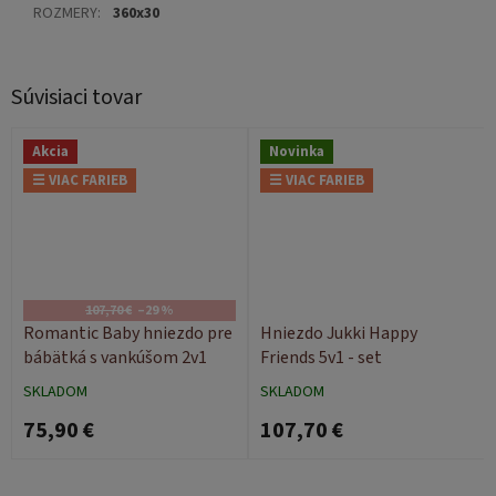
ROZMERY
:
360x30
Súvisiaci tovar
Akcia
Novinka
☰ VIAC FARIEB
☰ VIAC FARIEB
107,70 €
–29 %
Romantic Baby hniezdo pre
Hniezdo Jukki Happy
bábätká s vankúšom 2v1
Friends 5v1 - set
SKLADOM
SKLADOM
75,90 €
107,70 €