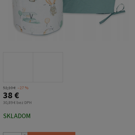
52,10 €
–27 %
38 €
30,89 € bez DPH
Jednotková
SKLADOM
cena: