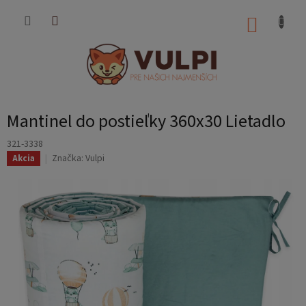
Prejsť
na
NÁKUP
obsah
KOŠÍK
Mantinel do postieľky 360x30 Lietadlo
321-3338
Značka:
Vulpi
Akcia