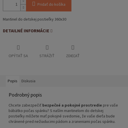
Pridať do košíka
Mantinel do detskej postieľky 360x30
DETAILNÉ INFORMÁCIE
OPÝTAŤ SA
STRÁŽIŤ
ZDIEĽAŤ
Popis
Diskusia
Podrobný popis
Chcete zabezpečiť
bezpečné a pokojné prostredie
pre vaše
bábätko počas spánku? S naším mantinelom do detskej
postieľky môžete mať pokojné svedomie, že vaše dieťa bude
chránené pred nežiaducimi pádom a zraneniami počas spánku.