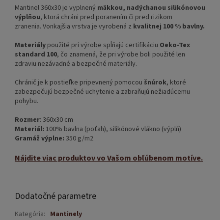
Mantinel 360x30 je vyplnený
mäkkou, nadýchanou silikónovou
výplňou
, ktorá chráni pred poranením či pred rizikom
zranenia. Vonkajšia vrstva je vyrobená z
kvalitnej 100 % bavlny.
Materiály
použité pri výrobe spĺňajú certifikáciu
Oeko-Tex
standard 100
, čo znamená, že pri výrobe boli použité len
zdraviu nezávadné a bezpečné materiály.
Chránič je k postieľke pripevnený pomocou
šnúrok
, ktoré
zabezpečujú bezpečné uchytenie a zabraňujú nežiadúcemu
pohybu.
Rozmer
: 360x30 cm
Materiál:
100% bavlna (poťah), silikónové vlákno (výplň)
Gramáž výplne:
350 g/m2
Nájdite viac produktov vo Vašom obľúbenom motíve.
Dodatočné parametre
Kategória
:
Mantinely