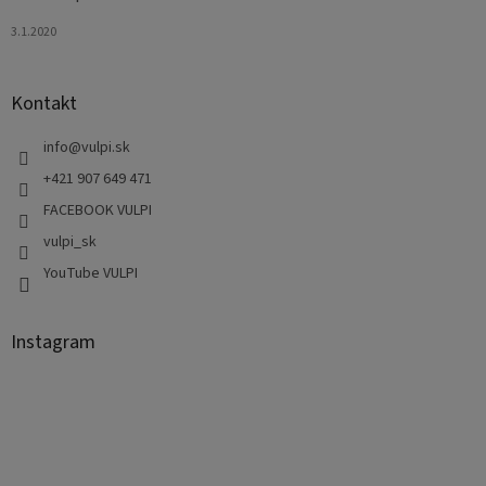
3.1.2020
Kontakt
info
@
vulpi.sk
+421 907 649 471
FACEBOOK VULPI
vulpi_sk
YouTube VULPI
Instagram