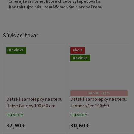
zmerajte si stenu, ktorú chcete vytapetovať a
kontaktujte nás. Pomôžeme vám s prepočtom.
Súvisiaci tovar
Novinka
Akcia
Novinka
34,50 €
–11 %
Detské samolepky na stenu
Detské samolepky na stenu
Beige Balóny 100x50 cm
Jednorožec 100x50
SKLADOM
SKLADOM
37,90 €
30,60 €