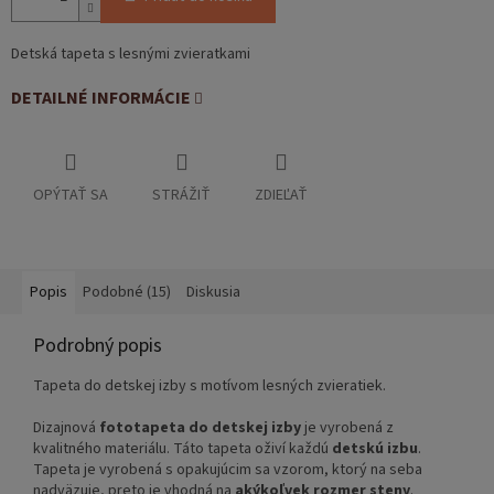
Detská tapeta s lesnými zvieratkami
DETAILNÉ INFORMÁCIE
OPÝTAŤ SA
STRÁŽIŤ
ZDIEĽAŤ
Popis
Podobné (15)
Diskusia
Podrobný popis
Tapeta do detskej izby s motívom lesných zvieratiek.
Dizajnová
fototapeta do detskej izby
je vyrobená z
kvalitného materiálu. Táto tapeta oživí každú
detskú izbu
.
Tapeta je vyrobená s opakujúcim sa vzorom, ktorý na seba
nadväzuje, preto je vhodná na
akýkoľvek rozmer steny
.