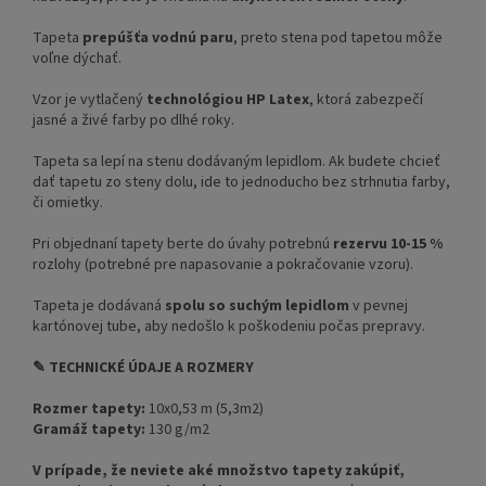
Tapeta
prepúšťa vodnú paru
, preto stena pod tapetou môže
voľne dýchať.
Vzor je vytlačený
technológiou HP Latex
, ktorá zabezpečí
jasné a živé farby po dlhé roky.
Tapeta sa lepí na stenu dodávaným lepidlom. Ak budete chcieť
dať tapetu zo steny dolu, ide to jednoducho bez strhnutia farby,
či omietky.
Pri objednaní tapety berte do úvahy potrebnú
rezervu 10-15 %
rozlohy (potrebné pre napasovanie a pokračovanie vzoru).
Tapeta je dodávaná
spolu so suchým lepidlom
v pevnej
kartónovej tube, aby nedošlo k poškodeniu počas prepravy.
✎ TECHNICKÉ ÚDAJE A ROZMERY
Rozmer tapety:
10x0,53 m (5,3m2)
Gramáž tapety:
130 g/m2
V prípade, že neviete aké množstvo tapety zakúpiť,