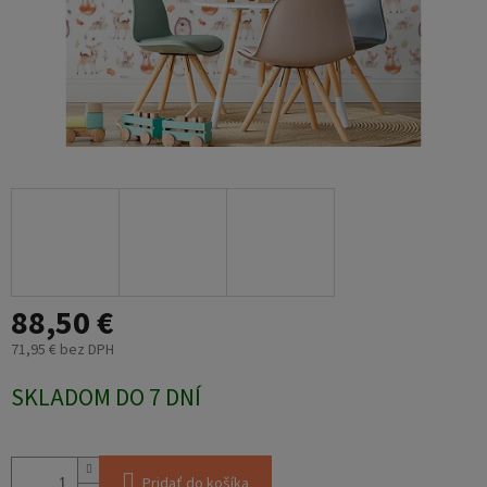
88,50 €
71,95 € bez DPH
Jednotková
SKLADOM DO 7 DNÍ
cena:
Pridať do košíka