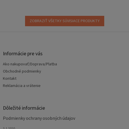
ZOBRAZIŤ VŠETKY SÚVISIACE PRODUKTY
Z
á
p
ä
Informácie pre vás
t
Ako nakupovať/Doprava/Platba
i
e
Obchodné podmienky
Kontakt
Reklamácia a vrátenie
Dôležité informácie
Podmienky ochrany osobných údajov
3.1.2020