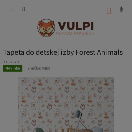
Prejsť
na
NÁKUP
obsah
KOŠÍK
Tapeta do detskej izby Forest Animals
231-1079
Značka:
Vulpi
Novinka